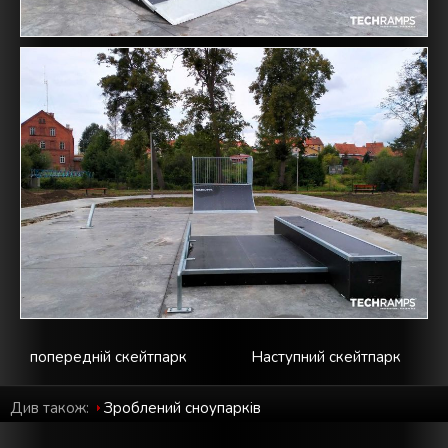
попередній скейтпарк
Наступний скейтпарк
Див також:
Зроблений cноупарків