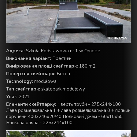
Aдреса:
Szkoła Podstawowa nr 1 w Ornecie
Виконання варіант:
Престиж
Вимірювання площі скейтпарк:
180 m2
Поверхня скейтпарк:
Бетон
Technology:
modułowa
Тип скейтпарк:
skatepark modułowy
Year:
2021
Елементи скейтпарку:
Чверть труби - 275x244x100
Лава розмелювальна 1 + лава розмелювальна 0 + прямий
поручень 400x246x20/40 Польовий джем - 60x10x50
Банкова рампа - 325x244x100