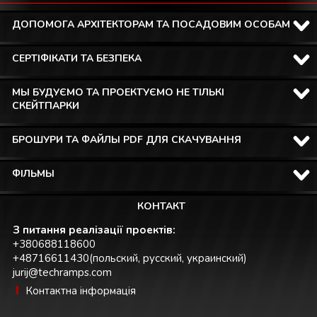
ДОПОМОГА АРХІТЕКТОРАМ ТА ПОСАДОВИМ ОСОБАМ
СЕРТІФІКАТИ ТА БЕЗПЕКА
МЫ БУДУЄМО ТА ПРОЕКТУЄМО НЕ ТІЛЬКІ
СКЕЙТПАРКИ
БРОШУРИ ТА ФАЙЛЫ PDF ДЛЯ СКАЧУВАННЯ
ФІЛЬМЫ
КОНТАКТ
З питання реалізації проектів:
+380688118600
+48716611430(польский, русский, украинский)
jurij@techramps.com
Контактна інформація