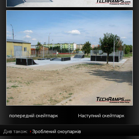
попередній скейтпарк
Наступний скейтпарк
Див також:
Зроблений cноупарків