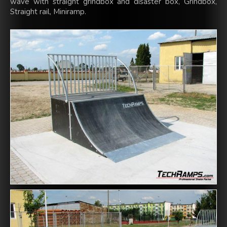
wave with straight grindbox and disaster box, Grindbox,
Straight rail, Miniramp.