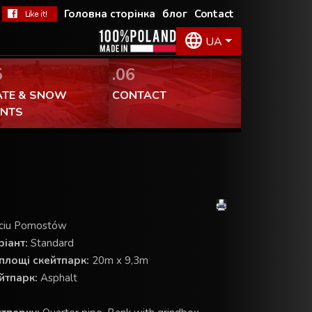
Головна сторінка
блог
Contact
UA
5
.06
ATE & SNOW
CONTACT
ENTS
ęciu Pomostów
іант:
Standard
площі скейтпарк:
20m x 9,3m
йтпарк:
Asphalt