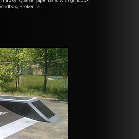
тпарку:
Quarter pipe, Bank with grindbox,
indbox, Broken rail