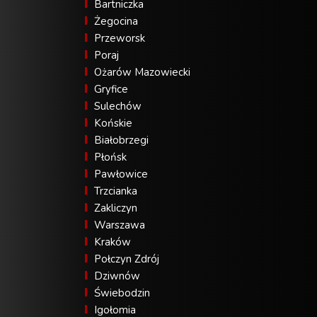
Bartniczka
Żegocina
Przeworsk
Poraj
Ożarów Mazowiecki
Gryfice
Sulechów
Końskie
Białobrzegi
Płońsk
Pawłowice
Trzcianka
Zakliczyn
Warszawa
Kraków
Połczyn Zdrój
Dziwnów
Świebodzin
Igołomia