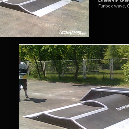
Елементи скей
Funbox wave, Gr