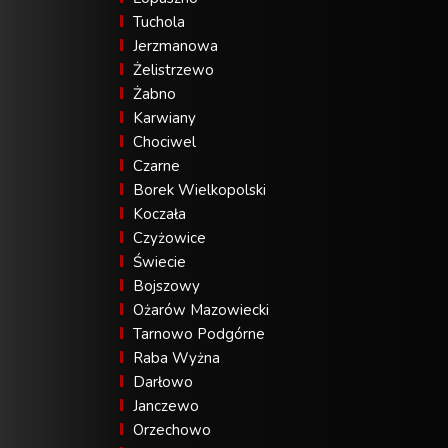
Tuchola
Jerzmanowa
Żelistrzewo
Żabno
Karwiany
Chociwel
Czarne
Borek Wielkopolski
Koczała
Czyżowice
Świecie
Bojszowy
Ożarów Mazowiecki
Tarnowo Podgórne
Raba Wyżna
Darłowo
Janczewo
Orzechowo