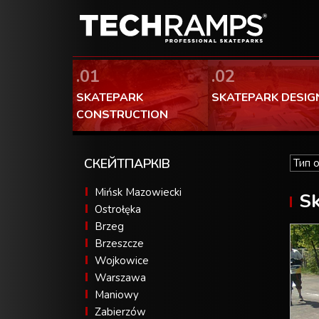
.01
.02
SKATEPARK
SKATEPARK DESIG
CONSTRUCTION
СКЕЙТПАРКІВ
Mińsk Mazowiecki
Sk
Ostrołęka
Brzeg
Brzeszcze
Wojkowice
Warszawa
Maniowy
Zabierzów