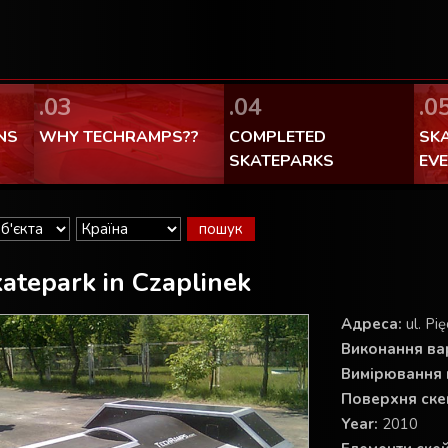
FaceBook Techramps - like it!
100% made in Poland
.03
.04
.0
NS
WHY TECHRAMPS??
COMPLETED
SK
SKATEPARKS
EV
atepark in Czaplinek
Aдреса:
ul. Pi
Виконання вар
Вимірювання 
Поверхня ске
Year:
2010