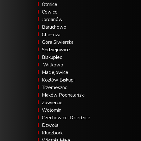
Otmice
Cewice
Jordanów
Baruchowo
Chełmża
Góra Siwierska
Sędziejowice
Biskupiec
Witkowo
Maciejowice
Kozłów Biskupi
Trzemeszno
Maków Podhalański
Zawiercie
Wołomin
Czechowice-Dziedzice
Dzwola
Kluczbork
Wisznia Mała