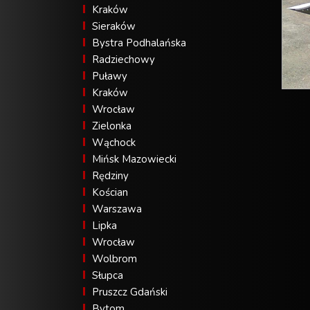
Kraków
Sieraków
Bystra Podhalańska
Radziechowy
Puławy
Kraków
Wrocław
Zielonka
Wąchock
Mińsk Mazowiecki
Rędziny
Kościan
Warszawa
Lipka
Wrocław
Wolbrom
Słupca
Pruszcz Gdański
Bytom