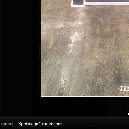
п
 також:
Зроблений cноупарків