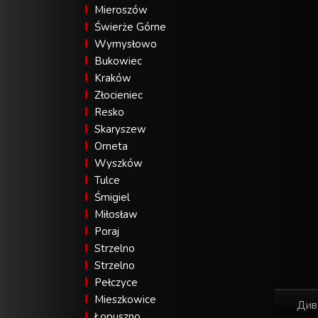
Mieroszów
Świerże Górne
Wymysłowo
Bukowiec
Kraków
Złocieniec
Resko
Skaryszew
Orneta
Wyszków
Tulce
Śmigiel
Miłosław
Poraj
Strzelno
Strzelno
Pełczyce
Mieszkowice
Див
Łopuszno