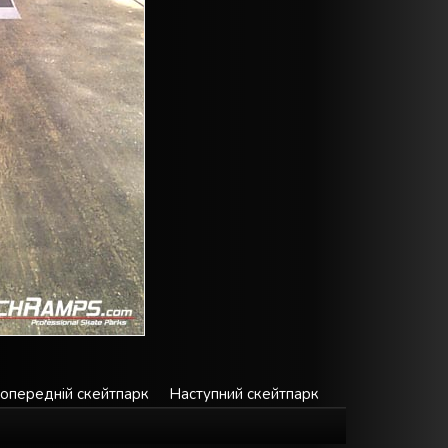
опередній скейтпарк
Наступний скейтпарк