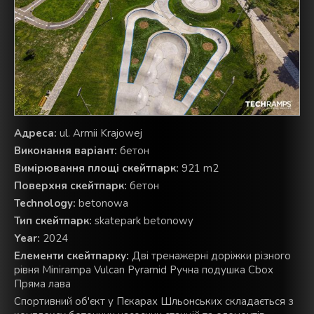
Aдреса:
ul. Armii Krajowej
Виконання варіант:
бетон
Вимірювання площі скейтпарк:
921 m2
Поверхня скейтпарк:
бетон
Technology:
betonowa
Тип скейтпарк:
skatepark betonowy
Year:
2024
Елементи скейтпарку:
Дві тренажерні доріжки різного
рівня Minirampa Vulcan Pyramid Ручна подушка Cbox
Пряма лава
Спортивний об'єкт у Пєкарах Шльонських складається з