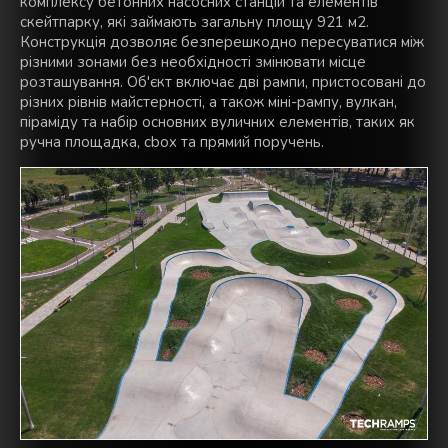
комплексу бетонних насосних станцій та елементів
скейтпарку, які займають загальну площу 921 м2.
Конструкція дозволяє безперешкодно пересуватися між
різними зонами без необхідності змінювати місце
розташування. Об'єкт включає дві рампи, пристосовані до
різних рівнів майстерності, а також міні-рампу, вулкан,
піраміду та набір основних вуличних елементів, таких як
ручна площадка, cbox та прямий поручень.