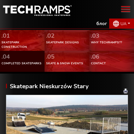
блог
UA
.01
.02
.03
SKATEPARK
SKATEPARK DESIGNS
WHY TECHRAMPS??
CONSTRUCTION
.04
.05
.06
COMPLETED SKATEPARKS
SKATE & SNOW EVENTS
CONTACT
Skatepark Nieskurzów Stary