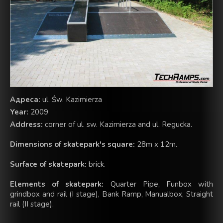
Aдреса:
ul. Św. Kazimierza
Year:
2009
Address:
corner of ul. sw. Kazimierza and ul. Regucka.
Dimensions of skatepark's square:
28m x 12m.
Surface of skatepark:
brick.
Elements of skatepark:
Quarter Pipe, Funbox with
grindbox and rail (I stage), Bank Ramp, Manualbox, Straight
rail (II stage).