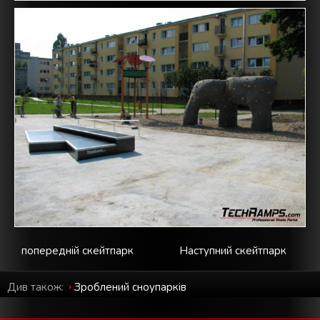
попередній скейтпарк
Наступний скейтпарк
Див також:
Зроблений cноупарків