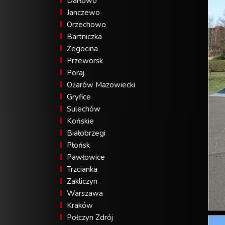
Darłowo
Janczewo
Orzechowo
Bartniczka
Żegocina
Przeworsk
Poraj
Ożarów Mazowiecki
Gryfice
Sulechów
Końskie
Białobrzegi
Płońsk
Pawłowice
Trzcianka
Zakliczyn
Warszawa
Kraków
Połczyn Zdrój