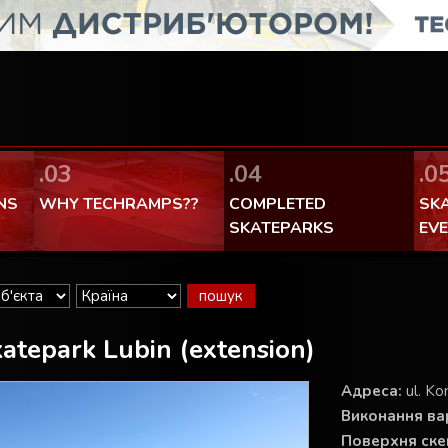
FaceBook Techramps - like it!
100% made in Poland
.03
.04
.0
NS
WHY TECHRAMPS??
COMPLETED
SK
SKATEPARKS
EV
atepark Lubin (extension)
Aдреса:
ul. Ko
Виконання вар
Поверхня ске