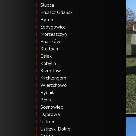
Słupca
Pruszcz Gdański
Bytom
Łodygowice
Morzeszczyn
Pruszków
Studzian
Osiek
Kobylin
Krzeptów
Kirchlengern
Wierzchowo
Rybnik
Płock
Sosnowiec
Dąbrowa
Ustroń
Ustrzyki Dolne