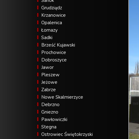
Sanok
Grudziądz
Krzanowice
Opalenica
Łomazy
Sadki
Brześć Kujawski
Prochowice
Dobroszyce
Jawor
Pleszew
Jeżowe
Zabrze
Nowe Skalmierzyce
Debrzno
Gniezno
Pawłowiczki
Stegna
Ostrowiec Świętokrzyski