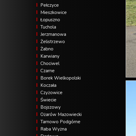
Pełczyce
Mieszkowice
Łopuszno
Tuchola
Jerzmanowa
Żelistrzewo
Żabno
Karwiany
Chociwel
Czarne
Borek Wielkopolski
Koczała
Czyżowice
Świecie
Bojszowy
Ożarów Mazowiecki
Tarnowo Podgórne
Raba Wyżna