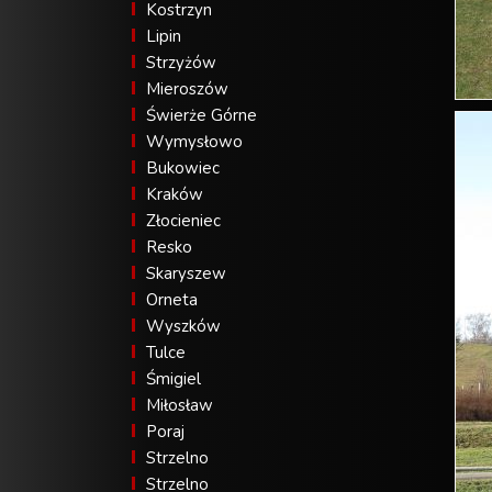
Kostrzyn
Lipin
Strzyżów
Mieroszów
Świerże Górne
Wymysłowo
Bukowiec
Kraków
Złocieniec
Resko
Skaryszew
Orneta
Wyszków
Tulce
Śmigiel
Miłosław
Poraj
Strzelno
Strzelno