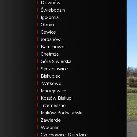
Dziwnów
Świebodzin
Igołomia
Otmice
Cewice
Jordanów
Baruchowo
Chełmża
Góra Siwierska
Sędziejowice
Biskupiec
Witkowo
Maciejowice
Kozłów Biskupi
Trzemeszno
Maków Podhalański
Zawiercie
Wołomin
Czechowice-Dziedzice