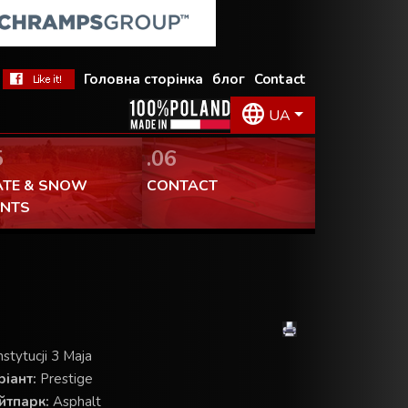
Головна сторінка
блог
Contact
UA
5
.06
ATE & SNOW
CONTACT
ENTS
nstytucji 3 Maja
іант:
Prestige
йтпарк:
Asphalt