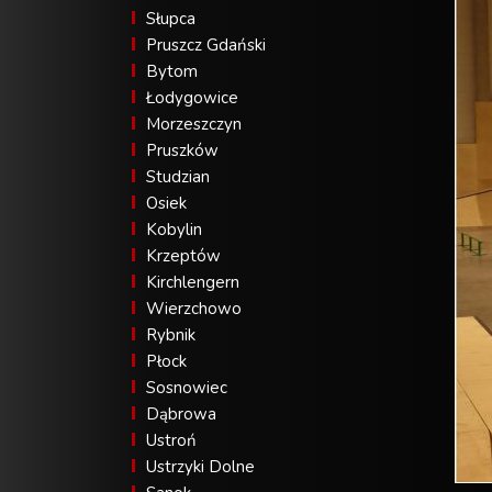
Słupca
Pruszcz Gdański
Bytom
Łodygowice
Morzeszczyn
Pruszków
Studzian
Osiek
Kobylin
Krzeptów
Kirchlengern
Wierzchowo
Rybnik
Płock
Sosnowiec
Dąbrowa
Ustroń
Ustrzyki Dolne