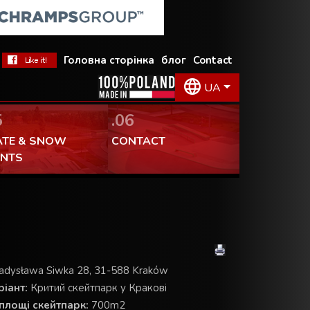
Головна сторінка
блог
Contact
UA
5
.06
ATE & SNOW
CONTACT
ENTS
adysława Siwka 28, 31-588 Kraków
іант:
Критий скейтпарк у Кракові
площі скейтпарк:
700m2