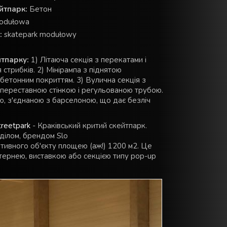
йтпарк:
Бетон
odułowa
:
skatepark modułowy
тпарку:
1) Літаюча секція з перекатами і
стрибків. 2) Мінірампа з піднятою
етонним покриттям. 3) Вулична секція з
переставною стінкою і регульованою трубою.
ою, з'єднаною з барселоною, що дає безліч
treetpark
- Краківський критий скейтпарк.
ділом, брендом Slo
ортивного об'єкту площею (аж!) 1200 м2. Це
стернею, виставкою або секцією типу pop-up