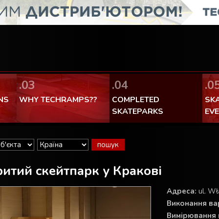
FaceBook Techramps - like it!
100% made in Poland
.03
.04
.0
NS
WHY TECHRAMPS??
COMPLETED
SK
SKATEPARKS
EV
итий скейтпарк у Кракові
Aдреса:
ul. Wł
Виконання вар
Вимірювання 