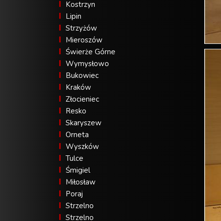
Kostrzyn
Lipin
Strzyżów
Mieroszów
Świerże Górne
Wymysłowo
Bukowiec
Kraków
Złocieniec
Resko
Skaryszew
Orneta
Wyszków
Tulce
Śmigiel
Miłosław
Poraj
Strzelno
Strzelno