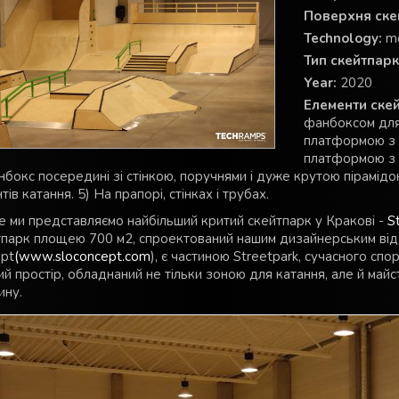
Поверхня ске
Technology:
m
Тип скейтпарк
Year:
2020
Елементи скей
фанбоксом для 
платформою з б
платформою з 
нбокс посередині зі стінкою, поручнями і дуже крутою пірамід
тів катання. 5) На прапорі, стінках і трубах.
 ми представляємо найбільший критий скейтпарк у Кракові -
S
парк площею 700 м2, спроектований нашим дизайнерським від
pt
(www.sloconcept.com
), є частиною Streetpark, сучасного сп
ий простір, обладнаний не тільки зоною для катання, але й май
ину.