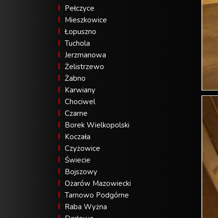
Pełczyce
Mieszkowice
Łopuszno
Tuchola
Jerzmanowa
Żelistrzewo
Żabno
Karwiany
Chociwel
Czarne
Borek Wielkopolski
Koczała
Czyżowice
Świecie
Bojszowy
Ożarów Mazowiecki
Tarnowo Podgórne
Raba Wyżna