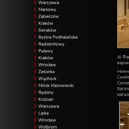
Warszawa
Maniowy
Zabierzów
Kraków
Sieraków
Bystra Podhalańska
Radziechowy
Puławy
4) Фа
Kraków
варіан
Wrocław
Нижче
Zielonka
Скейт
Wąchock
Conce
Mińsk Mazowiecki
багат
Rędziny
магаз
Kościan
Warszawa
Lipka
Wrocław
Wolbrom