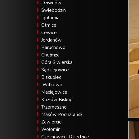
Dziwnów
Świebodzin
Igołomia
Otmice
Cewice
Jordanów
Baruchowo
Chełmża
Góra Siwierska
Sędziejowice
Biskupiec
Witkowo
Maciejowice
Kozłów Biskupi
Trzemeszno
Maków Podhalański
Zawiercie
Wołomin
Czechowice-Dziedzice