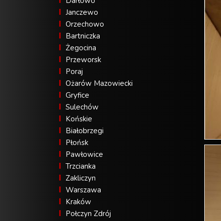
Darłowo
Janczewo
Orzechowo
Bartniczka
Żegocina
Przeworsk
Poraj
Ożarów Mazowiecki
Gryfice
Sulechów
Końskie
Białobrzegi
Płońsk
Pawłowice
Trzcianka
Zakliczyn
Warszawa
Kraków
Połczyn Zdrój