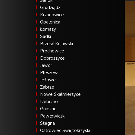
Sanok
Grudziądz
Krzanowice
Opalenica
Łomazy
Sadki
Brześć Kujawski
Prochowice
Dobroszyce
Jawor
Pleszew
Jeżowe
Zabrze
Nowe Skalmierzyce
Debrzno
Gniezno
Pawłowiczki
Stegna
Ostrowiec Świętokrzyski