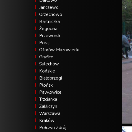
Darłowo
Janczewo
Orzechowo
Bartniczka
Żegocina
Przeworsk
Poraj
Ożarów Mazowiecki
Gryfice
Sulechów
Końskie
Białobrzegi
Płońsk
Pawłowice
Trzcianka
Zakliczyn
Warszawa
Kraków
Połczyn Zdrój