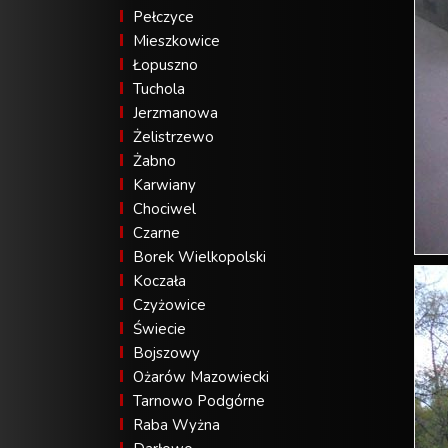
Pełczyce
Mieszkowice
Łopuszno
Tuchola
Jerzmanowa
Żelistrzewo
Żabno
Karwiany
Chociwel
Czarne
Borek Wielkopolski
Koczała
Czyżowice
Świecie
Bojszowy
Ożarów Mazowiecki
Tarnowo Podgórne
Raba Wyżna