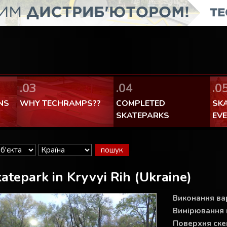
FaceBook Techramps - like it!
100% made in Poland
.03
.04
.0
NS
WHY TECHRAMPS??
COMPLETED
SK
SKATEPARKS
EV
atepark in Kryvyi Rih (Ukraine)
Виконання вар
Вимірювання 
Поверхня ске