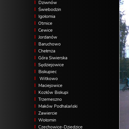
Dziwnów
Świebodzin
Igołomia
Otmice
Cewice
Jordanów
Baruchowo
Chełmża
Góra Siwierska
Sędziejowice
Biskupiec
Witkowo
Maciejowice
Kozłów Biskupi
Trzemeszno
Maków Podhalański
Zawiercie
Wołomin
Czechowice-Dziedzice