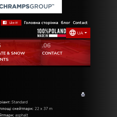
Головна сторінка
блог
Contact
UA
5
.06
ATE & SNOW
CONTACT
ENTS
іант:
Standard
площі скейтпарк:
22 x 37 m
йтпарк:
asphalt