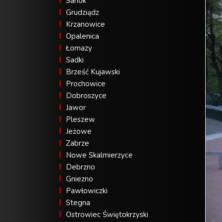
Sanok
Grudziądz
Krzanowice
Opalenica
Łomazy
Sadki
Brześć Kujawski
Prochowice
Dobroszyce
Jawor
Pleszew
Jeżowe
Zabrze
Nowe Skalmierzyce
Debrzno
Gniezno
Pawłowiczki
Stegna
Ostrowiec Świętokrzyski