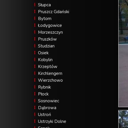
Słupca
Pruszcz Gdański
Bytom
Łodygowice
Morzeszczyn
Pruszków
Studzian
Osiek
Kobylin
Krzeptów
Kirchlengern
Wierzchowo
Rybnik
Płock
Sosnowiec
Dąbrowa
Ustroń
Ustrzyki Dolne