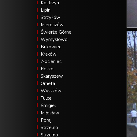
Kostrzyn
Lipin
Strzyżów
Mieroszów
Świerże Górne
Wymysłowo
Bukowiec
Kraków
Złocieniec
Resko
Skaryszew
Orneta
Wyszków
Tulce
Śmigiel
Miłosław
Poraj
Strzelno
Strzelno