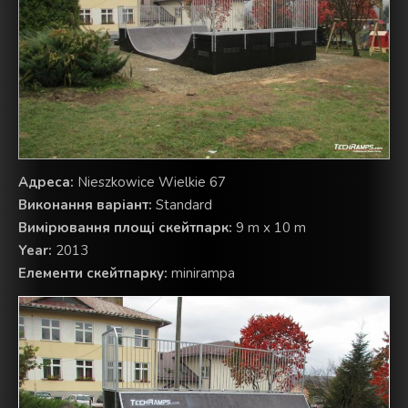
Aдреса:
Nieszkowice Wielkie 67
Виконання варіант:
Standard
Вимірювання площі скейтпарк:
9 m x 10 m
Year:
2013
Елементи скейтпарку:
minirampa