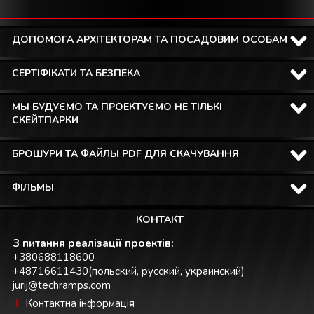
ДОПОМОГА АРХІТЕКТОРАМ ТА ПОСАДОВИМ ОСОБАМ
СЕРТІФІКАТИ ТА БЕЗПЕКА
МЫ БУДУЄМО ТА ПРОЕКТУЄМО НЕ ТІЛЬКІ
СКЕЙТПАРКИ
БРОШУРИ ТА ФАЙЛЫ PDF ДЛЯ СКАЧУВАННЯ
ФІЛЬМЫ
КОНТАКТ
З питання реалізації проектів:
+380688118600
+48716611430(польский, русский, украинский)
jurij@techramps.com
Контактна інформація