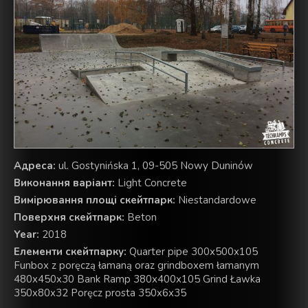
Aдреса:
ul. Gostynińska 1, 09-505 Nowy Duninów
Виконання варіант:
Light Concrete
Вимірювання площі скейтпарк:
Niestandardowe
Поверхня скейтпарк:
Beton
Year:
2018
Елементи скейтпарку:
Quarter pipe 300x500x105
Funbox z poręczą łamaną oraz grindboxem łamanym
480x450x30 Bank Ramp 380x400x105 Grind Ławka
350x80x32 Poręcz prosta 350x6x35