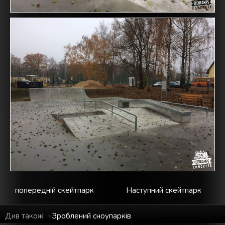
попередній скейтпарк
Наступний скейтпарк
Див також:
Зроблений cноупарків