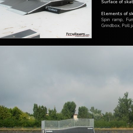
Surface of ska
Elements of s
Spin ramp, Fu
Grindbox, Poll ja