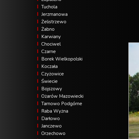
Tuchola
Jerzmanowa
Żelistrzewo
Żabno
Karwiany
Chociwel
Czarne
Borek Wielkopolski
Koczała
Czyżowice
Świecie
Bojszowy
Ożarów Mazowiecki
Tarnowo Podgórne
Raba Wyżna
Darłowo
Janczewo
Orzechowo