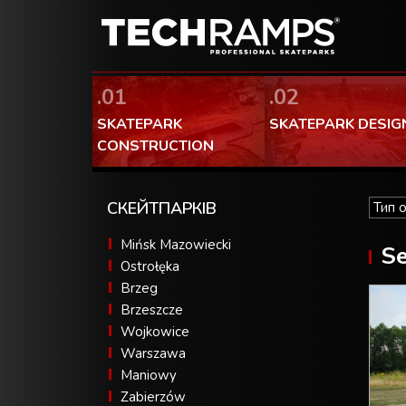
.01
.02
SKATEPARK
SKATEPARK DESIG
CONSTRUCTION
СКЕЙТПАРКІВ
Mińsk Mazowiecki
Se
Ostrołęka
Brzeg
Brzeszcze
Wojkowice
Warszawa
Maniowy
Zabierzów