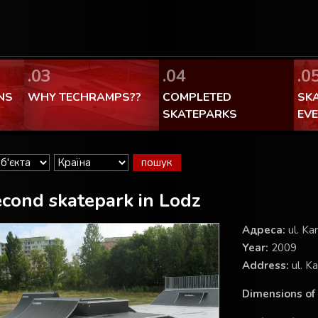
FaceBook Techramps - like it!
100% made in Poland
.03
.04
.0
NS
WHY TECHRAMPS??
COMPLETED
SK
SKATEPARKS
EV
cond skatepark in Lodz
Aдреса:
ul. Ka
Year:
2009
Address:
ul. K
Dimensions of 