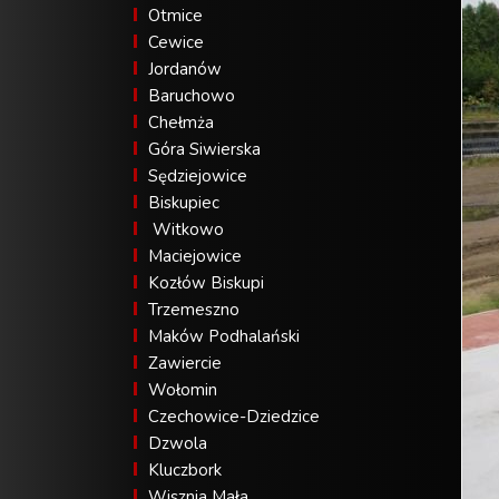
Otmice
Cewice
Jordanów
Baruchowo
Chełmża
Góra Siwierska
Sędziejowice
Biskupiec
Witkowo
Maciejowice
Kozłów Biskupi
Trzemeszno
Maków Podhalański
Zawiercie
Wołomin
Czechowice-Dziedzice
Dzwola
Kluczbork
Wisznia Mała