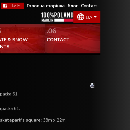
Головна сторінка
блог
Contact
UA
5
.06
ATE & SNOW
CONTACT
ENTS
rpacka 61
arpacka 61.
skatepark's square:
38m x 22m.