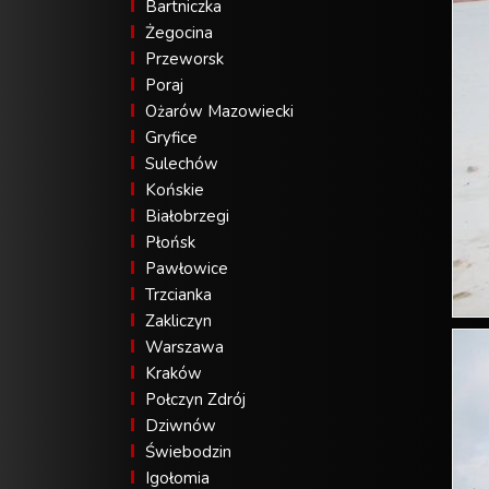
Bartniczka
Żegocina
Przeworsk
Poraj
Ożarów Mazowiecki
Gryfice
Sulechów
Końskie
Białobrzegi
Płońsk
Pawłowice
Trzcianka
Zakliczyn
Warszawa
Kraków
Połczyn Zdrój
Dziwnów
Świebodzin
Igołomia