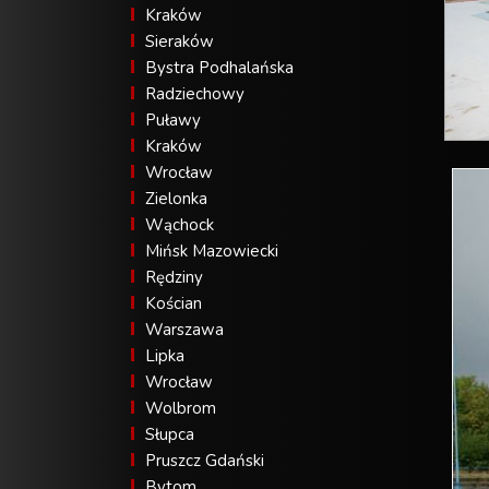
Kraków
Sieraków
Bystra Podhalańska
Radziechowy
Puławy
Kraków
Wrocław
Zielonka
Wąchock
Mińsk Mazowiecki
Rędziny
Kościan
Warszawa
Lipka
Wrocław
Wolbrom
Słupca
Pruszcz Gdański
Bytom