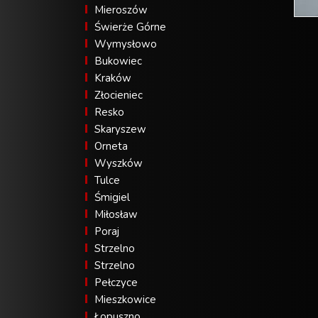
Mieroszów
Świerże Górne
Wymysłowo
Bukowiec
Kraków
Złocieniec
Resko
Skaryszew
Orneta
Wyszków
Tulce
Śmigiel
Miłosław
Poraj
Strzelno
Strzelno
Pełczyce
Mieszkowice
Łopuszno