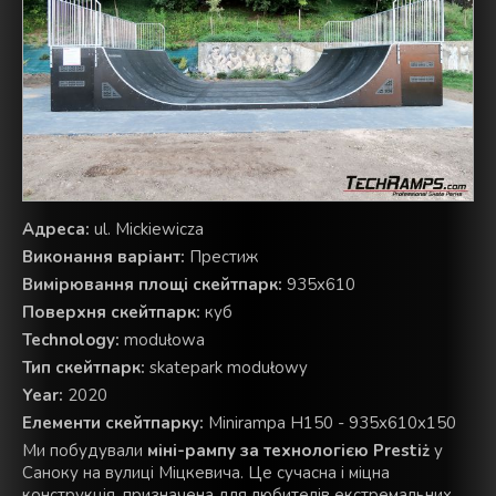
Aдреса:
ul. Mickiewicza
Виконання варіант:
Престиж
Вимірювання площі скейтпарк:
935x610
Поверхня скейтпарк:
куб
Technology:
modułowa
Тип скейтпарк:
skatepark modułowy
Year:
2020
Елементи скейтпарку:
Minirampa H150 - 935x610x150
Ми побудували
міні-рампу за технологією Prestiż
у
Саноку на вулиці Міцкевича. Це сучасна і міцна
конструкція, призначена для любителів екстремальних