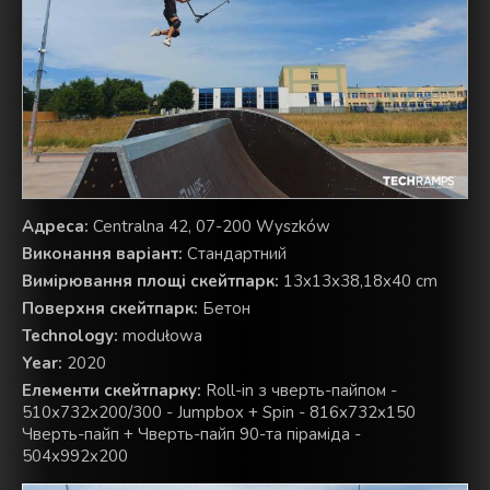
Aдреса:
Centralna 42, 07-200 Wyszków
Виконання варіант:
Стандартний
Вимірювання площі скейтпарк:
13x13x38,18x40 cm
Поверхня скейтпарк:
Бетон
Technology:
modułowa
Year:
2020
Елементи скейтпарку:
Roll-in з чверть-пайпом -
510x732x200/300 - Jumpbox + Spin - 816x732x150
Чверть-пайп + Чверть-пайп 90-та піраміда -
504x992x200