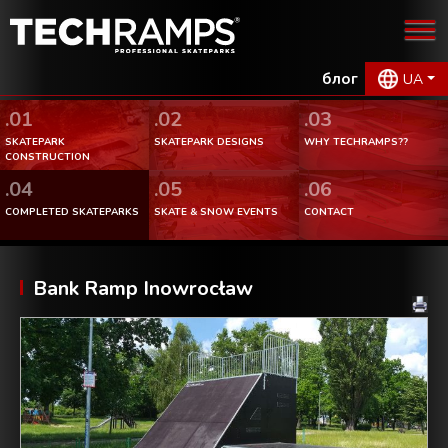
блог
UA
.01
.02
.03
SKATEPARK
SKATEPARK DESIGNS
WHY TECHRAMPS??
CONSTRUCTION
.04
.05
.06
COMPLETED SKATEPARKS
SKATE & SNOW EVENTS
CONTACT
Bank Ramp Inowrocław