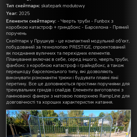
Тип скейтпарк:
skatepark modułowy
Year:
2025
Елементи скейтпарку:
- Чверть труби - Funbox з
коробкою катастроф + гриндбокс - Барселона - Прямий
поручень
Скейтпарк у Прушкуві - це компактний модульний об'єкт,
побудований за технологією PRESTIGE, спроектований
як поєднання вуличних та перехідних елементів.
Планування включає в себе, серед іншого, чверть труби,
фанбокс з коробкою катастроф і грайндбокс, а також
перешкоду барселонського типу, які дозволяють
виконувати різноманітні трюки і будувати плавні лінії
перетину. Все це доповнюється простими поручнями для
тренувальних гріндів і слайдів. Елементи виготовлені з
ламінованої фанери з матовою поверхнею RampLine для
довговічності та хороших характеристик катання.