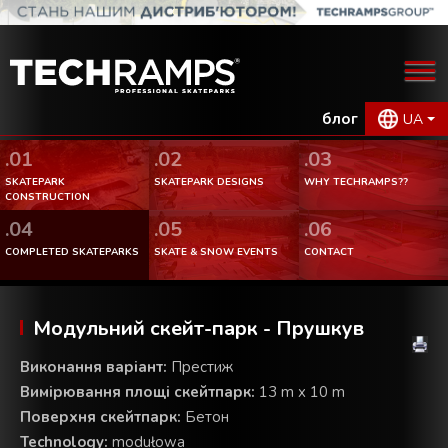
блог
UA
.01
.02
.03
SKATEPARK
SKATEPARK DESIGNS
WHY TECHRAMPS??
CONSTRUCTION
.04
.05
.06
COMPLETED SKATEPARKS
SKATE & SNOW EVENTS
CONTACT
Модульний скейт-парк - Прушкув
Виконання варіант:
Престиж
Вимірювання площі скейтпарк:
13 m x 10 m
Поверхня скейтпарк:
Бетон
Technology:
modułowa