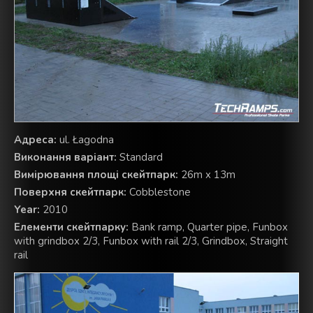
Aдреса:
ul. Łagodna
Виконання варіант:
Standard
Вимірювання площі скейтпарк:
26m x 13m
Поверхня скейтпарк:
Cobblestone
Year:
2010
Елементи скейтпарку:
Bank ramp, Quarter pipe, Funbox
with grindbox 2/3, Funbox with rail 2/3, Grindbox, Straight
rail