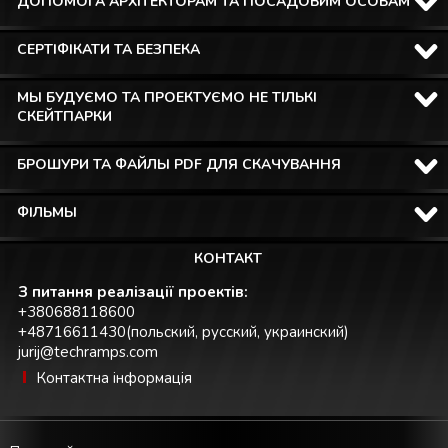
ДОПОМОГА АРХІТЕКТОРАМ ТА ПОСАДОВИМ ОСОБАМ
СЕРТІФІКАТИ ТА БЕЗПЕКА
МЫ БУДУЄМО ТА ПРОЕКТУЄМО НЕ ТІЛЬКІ
СКЕЙТПАРКИ
БРОШУРИ ТА ФАЙЛЫ PDF ДЛЯ СКАЧУВАННЯ
ФІЛЬМЫ
КОНТАКТ
З питання реалізації проектів:
+380688118600
+48716611430(польский, русский, украинский)
jurij@techramps.com
Контактна інформація