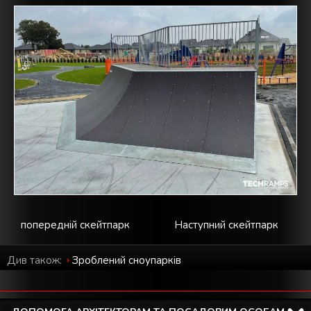
попередній скейтпарк
Наступний скейтпарк
Див також:
Зроблений cноупарків