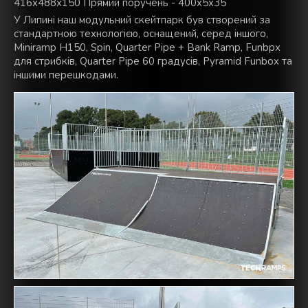
416x488x150 Прямий поручень - 400x5x35
У Липині наш модульний скейтпарк був створений за
стандартною технологією, оснащений, серед іншого,
Miniramp H150, Spin, Quarter Pipe + Bank Ramp, Funbpx
для стрибків, Quarter Pipe 60 градусів, Pyramid Funbox та
іншими перешкодами.