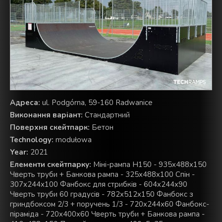
Aдреса:
ul. Podgórna, 59-160 Radwanice
Виконання варіант:
Стандартний
Поверхня скейтпарк:
Бетон
Technology:
modułowa
Year:
2021
Елементи скейтпарку:
Міні-рампа H150 - 935x488x150
Чверть труби + Банкова рампа - 325x488x100 Спін -
307x244x100 Фанбокс для стрибків - 604x244x90
Чверть труби 60 градусів - 782x512x150 Фанбокс з
гриндбоксом 2/3 + поручень 1/3 - 720x244x60 Фанбокс-
піраміда - 720x400x60 Чверть труби + Банкова рампа -