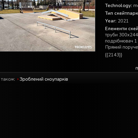
Technology:
m
Тип скейтпарк
Year:
2021
Елементи скей
труби 300x244
подрібнювач 1
Прямий поруч
{{2143}}
п
 також:
Зроблений cноупарків