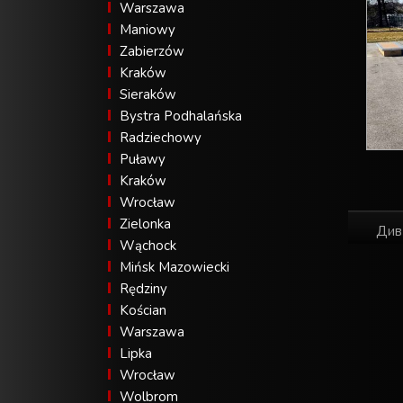
Warszawa
Maniowy
Zabierzów
Kraków
Sieraków
Bystra Podhalańska
Radziechowy
Puławy
Kraków
Wrocław
Zielonka
Див
Wąchock
Mińsk Mazowiecki
Rędziny
Kościan
Warszawa
Lipka
Wrocław
Wolbrom