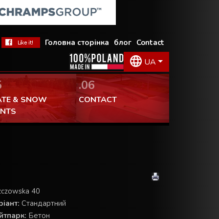
Головна сторінка
блог
Contact
UA
5
.06
ATE & SNOW
CONTACT
ENTS
czowska 40
іант:
Стандартний
йтпарк:
Бетон