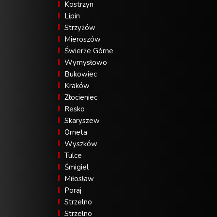
Kostrzyn
Lipin
Strzyżów
Mieroszów
Świerże Górne
Wymysłowo
Bukowiec
Kraków
Złocieniec
Resko
Skaryszew
Orneta
Wyszków
Tulce
Śmigiel
Miłosław
Poraj
Strzelno
Strzelno