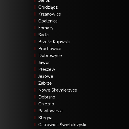
Sanok
Grudziądz
Krzanowice
Opalenica
Łomazy
Sadki
Brześć Kujawski
Prochowice
Dobroszyce
Jawor
Pleszew
Jeżowe
Zabrze
Nowe Skalmierzyce
Debrzno
Gniezno
Pawłowiczki
Stegna
Ostrowiec Świętokrzyski