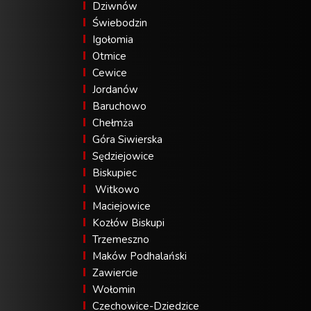
Dziwnów
Świebodzin
Igołomia
Otmice
Cewice
Jordanów
Baruchowo
Chełmża
Góra Siwierska
Sędziejowice
Biskupiec
Witkowo
Maciejowice
Kozłów Biskupi
Trzemeszno
Maków Podhalański
Zawiercie
Wołomin
Czechowice-Dziedzice