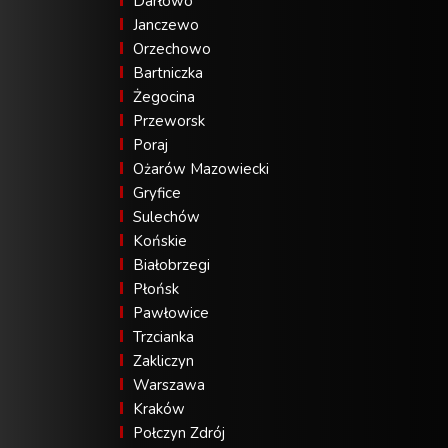
Darłowo
Janczewo
Orzechowo
Bartniczka
Żegocina
Przeworsk
Poraj
Ożarów Mazowiecki
Gryfice
Sulechów
Końskie
Białobrzegi
Płońsk
Pawłowice
Trzcianka
Zakliczyn
Warszawa
Kraków
Połczyn Zdrój