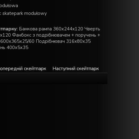
odułowa
:
skatepark modułowy
тпарку:
Банкова рампа 360x244x120 Чверть
x120 Фанбокс з подрібнювачем + поручень +
 600x365x25/60 Подрібнювач 316x80x35
ень 400x5x35
опередній скейтпарк
Наступний скейтпарк