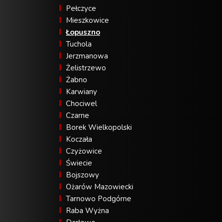
Pełczyce
Mieszkowice
Łopuszno
Tuchola
Jerzmanowa
Żelistrzewo
Żabno
Karwiany
Chociwel
Czarne
Borek Wielkopolski
Koczała
Czyżowice
Świecie
Bojszowy
Ożarów Mazowiecki
Tarnowo Podgórne
Raba Wyżna