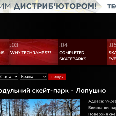
FaceBook Techramps - like it!
100% made in Poland
.03
.04
.0
NS
WHY TECHRAMPS??
COMPLETED
SK
SKATEPARKS
EV
одульний скейт-парк - Лопушно
Aдреса:
Włosz
Виконання вар
Поверхня ске