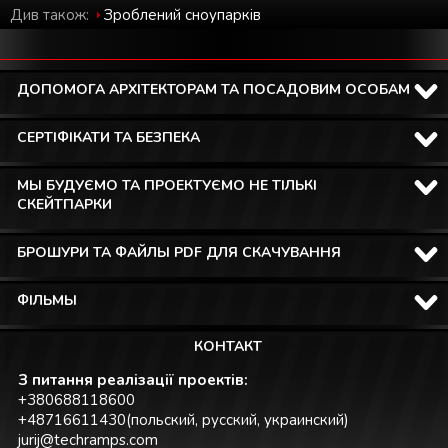
Див також:
Зроблений cноупарків
ДОПОМОГА АРХІТЕКТОРАМ ТА ПОСАДОВИМ ОСОБАМ
СЕРТІФІКАТИ ТА БЕЗПЕКА
МЫ БУДУЄМО ТА ПРОЕКТУЄМО НЕ ТІЛЬКІ
СКЕЙТПАРКИ
БРОШУРИ ТА ФАЙЛЫ PDF ДЛЯ СКАЧУВАННЯ
ФІЛЬМЫ
КОНТАКТ
З питання реалізації проектів:
+380688118600
+48716611430(польский, русский, украинский)
jurij@techramps.com