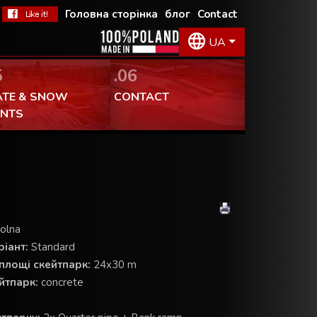
Головна сторінка
блог
Contact
UA
5
.06
ATE & SNOW
CONTACT
ENTS
kolna
іант:
Standard
площі скейтпарк:
24x30 m
йтпарк:
concrete