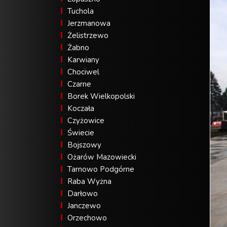
Tuchola
Jerzmanowa
Żelistrzewo
Żabno
Karwiany
Chociwel
Czarne
Borek Wielkopolski
Koczała
Czyżowice
Świecie
Bojszowy
Ożarów Mazowiecki
Tarnowo Podgórne
Raba Wyżna
Darłowo
Janczewo
Orzechowo