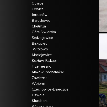
Otmice
Cewice
Jordanów
Baruchowo
Chełmża
Góra Siwierska
Sędziejowice
Biskupiec
Witkowo
Maciejowice
Kozłów Biskupi
Trzemeszno
Maków Podhalański
Zawiercie
Wołomin
Czechowice-Dziedzice
Dzwola
Kluczbork
Wisznia Mała