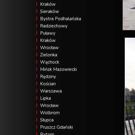
Kraków
Sieraków
Bystra Podhalańska
Radziechowy
Puławy
Kraków
Wrocław
Zielonka
Wąchock
Mińsk Mazowiecki
Rędziny
Kościan
Warszawa
Lipka
Wrocław
Wolbrom
Słupca
Pruszcz Gdański
Bytom