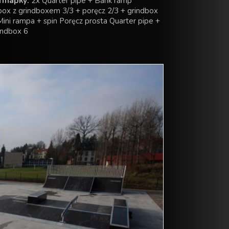
тпарку:
2x Quarter pipe + Bank ramp
box z grindboxem 3/3 + poręcz 2/3 + grindbox
 Mini rampa + spin Poręcz prosta Quarter pipe +
indbox 6