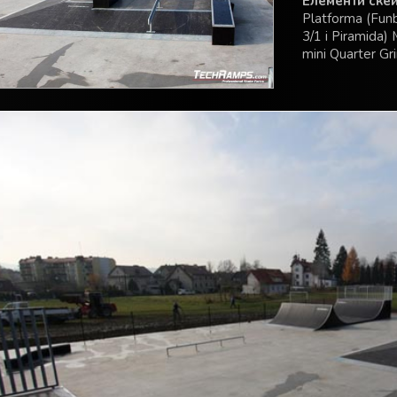
Елементи скей
Platforma (Fun
3/1 i Piramida)
mini Quarter Gr