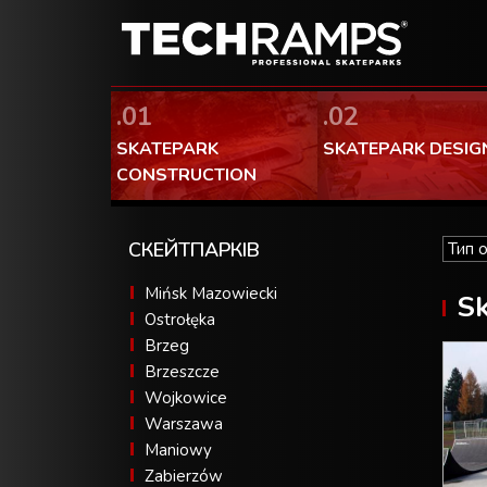
.01
.02
SKATEPARK
SKATEPARK DESIG
CONSTRUCTION
СКЕЙТПАРКІВ
Mińsk Mazowiecki
Sk
Ostrołęka
Brzeg
Brzeszcze
Wojkowice
Warszawa
Maniowy
Zabierzów