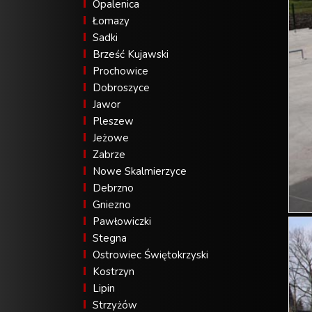
Opalenica
Łomazy
Sadki
Brześć Kujawski
Prochowice
Dobroszyce
Jawor
Pleszew
Jeżowe
Zabrze
Nowe Skalmierzyce
Debrzno
Gniezno
Pawłowiczki
Stegna
Ostrowiec Świętokrzyski
Kostrzyn
Lipin
Strzyżów