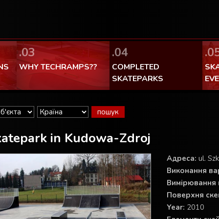
FaceBook Techramps - like it!
100% made in Poland
.03
.04
.0
NS
WHY TECHRAMPS??
COMPLETED
SK
SKATEPARKS
EV
atepark in Kudowa-Zdroj
Aдреса:
ul. Sz
Виконання вар
Вимірювання 
Поверхня ске
Year:
2010