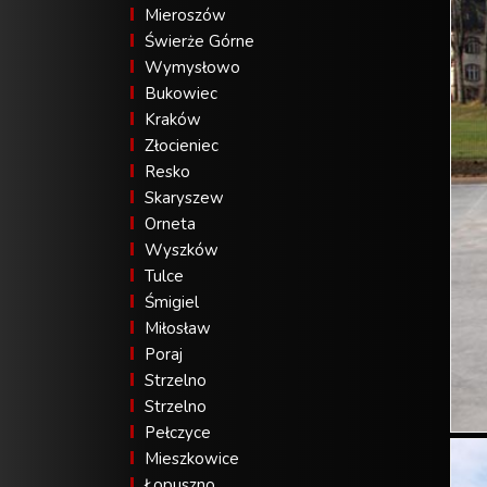
Mieroszów
Świerże Górne
Wymysłowo
Bukowiec
Kraków
Złocieniec
Resko
Skaryszew
Orneta
Wyszków
Tulce
Śmigiel
Miłosław
Poraj
Strzelno
Strzelno
Pełczyce
Mieszkowice
Łopuszno