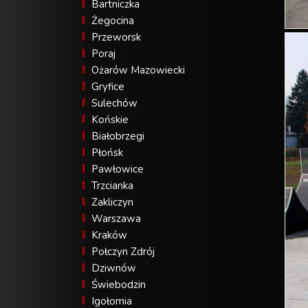
Bartniczka
Żegocina
Przeworsk
Poraj
Ożarów Mazowiecki
Gryfice
Sulechów
Końskie
Białobrzegi
Płońsk
Pawłowice
Trzcianka
Zakliczyn
Warszawa
Kraków
Połczyn Zdrój
Dziwnów
Świebodzin
Igołomia