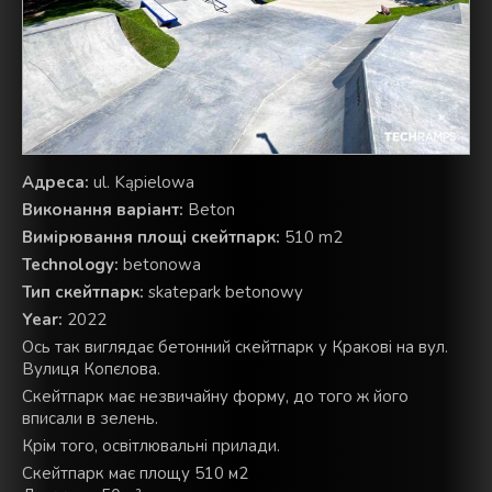
Aдреса:
ul. Kąpielowa
Виконання варіант:
Beton
Вимірювання площі скейтпарк:
510 m2
Technology:
betonowa
Тип скейтпарк:
skatepark betonowy
Year:
2022
Ось так виглядає бетонний скейтпарк у Кракові на вул.
Вулиця Копєлова.
Скейтпарк має незвичайну форму, до того ж його
вписали в зелень.
Крім того, освітлювальні прилади.
Скейтпарк має площу 510 м2