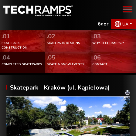
блог
UA
.01
.02
.03
SKATEPARK
SKATEPARK DESIGNS
WHY TECHRAMPS??
CONSTRUCTION
.04
.05
.06
COMPLETED SKATEPARKS
SKATE & SNOW EVENTS
CONTACT
Skatepark - Kraków (ul. Kąpielowa)