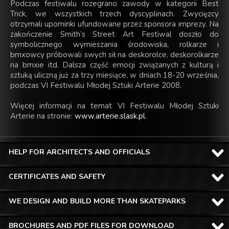
Podczas festiwalu rozegrano zawody w kategorii Best
Trick, we wszystkich trzech dyscyplinach. Zwycięzcy
otrzymali upominki ufundowane przez sponsora imprezy. Na
zakończenie Smith’s Street Art Festiwal doszło do
symbolicznego wymieszania środowiska, rolkarze i
bmxowcy próbowali swych sił na deskorolce, deskorolkarze
na bmxie itd. Dalsza część emocji związanych z kulturą i
sztuką uliczną już za trzy miesiące, w dniach 18-20 września,
podczas VI Festiwalu Młodej Sztuki Arterie 2008.
Więcej informacji na temat VI Festiwalu Młodej Sztuki
Arterie na stronie:
www.arterie.slask.pl
.
HELP FOR ARCHITECTS AND OFFICIALS
CERTIFICATES AND SAFETY
WE DESIGN AND BUILD MORE THAN SKATEPARKS
BROCHURES AND PDF FILES FOR DOWNLOAD