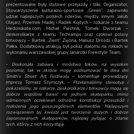
prezentowane były stylowe przejazdy i triki. Organizator,
Stowarzyszenie kulturalno-sportowe „Green”, zapewniło
udział najlepszych polskich riderów, między innymi Jakub
Olejarz, Przemek Madej i Radek Kojtych – rolkarze z teamu
Hedonskate.com, Michał Piechnik, Tomek Dworzak –
deskorolkarze z teamu Techramps oraz czołowi polscy
bmxowcy – Bartek „Zient” Zięcina, Mariusz Drożdż i Bartek
Pałka. Dodatkową atrakcją był pokaz slalomu na rolkach w
wykonaniu warszawskiej grupy Janarolki Freestyle Team.
-
Doskonała zabawa i mnóstwo trików na wysokim
poziomie, tak w skrócie mogę podsumować te dwa dni
Smith’s Street Art Festiwalu
– komentuje prowadzący
imprezę Tomasz Szymczyk. –
Przełamaliśmy stereotyp i
pokazaliśmy, że rolkarze, deskorolkarze i bmxowcy mogą się
dobrze wspólnie bawić na jednym skateparku, mimo
odmiennych oczekiwań odnośnie konstrukcji przeszkód i
rozłożenia jego poszczególnych elementów. Najlepszym
rozwiązaniem tej kwestii jest tworzenie dużych i dobrze
zaplanowanych skateparków, najlepiej pytając o zdanie
tych, którzy z nich korzystają.