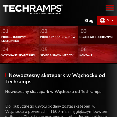
Blog
PL
.01
.02
.03
PROCES BUDOWY
PROJEKTY SKATEPARKÓW
DLACZEGO TECHRAMPS?
SKATEPARKU
.04
.05
.06
WYKONANE SKATEPARKI
SKATE & SNOW IMPREZY
KONTAKT
Nowoczesny skatepark w Wąchocku od
Techramps
Nowoczesny skatepark w Wąchocku od Techramps
Do publicznego użytku oddany został skatepark w
Wąchocku o powierzchni 1500 m2 z najgłębszym bowlem
w Polsce. Obiekt przeznaczony jest dla riderów o różnym