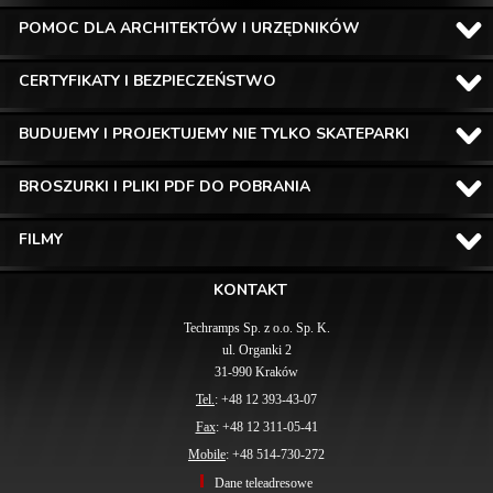
POMOC DLA ARCHITEKTÓW I URZĘDNIKÓW
CERTYFIKATY I BEZPIECZEŃSTWO
BUDUJEMY I PROJEKTUJEMY NIE TYLKO SKATEPARKI
BROSZURKI I PLIKI PDF DO POBRANIA
FILMY
KONTAKT
Techramps Sp. z o.o. Sp. K.
ul. Organki 2
31-990 Kraków
Tel.
: +48 12 393-43-07
Fax
: +48 12 311-05-41
Mobile
: +48 514-730-272
Dane teleadresowe