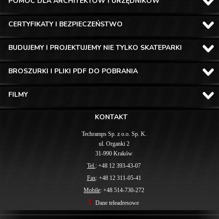
POMOC DLA ARCHITEKTÓW I URZĘDNIKÓW
CERTYFIKATY I BEZPIECZEŃSTWO
BUDUJEMY I PROJEKTUJEMY NIE TYLKO SKATEPARKI
BROSZURKI I PLIKI PDF DO POBRANIA
FILMY
KONTAKT
Techramps Sp. z o.o. Sp. K.
ul. Organki 2
31-990 Kraków
Tel.
: +48 12 393-43-07
Fax
: +48 12 311-05-41
Mobile
: +48 514-730-272
Dane teleadresowe