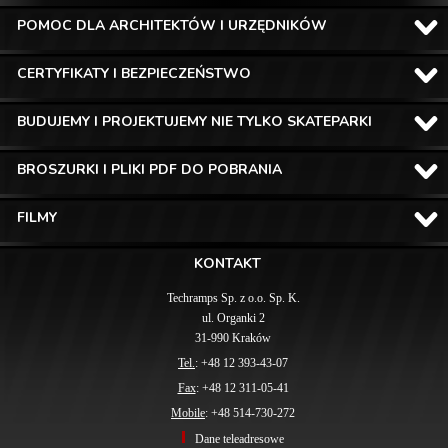
POMOC DLA ARCHITEKTÓW I URZĘDNIKÓW
CERTYFIKATY I BEZPIECZEŃSTWO
BUDUJEMY I PROJEKTUJEMY NIE TYLKO SKATEPARKI
BROSZURKI I PLIKI PDF DO POBRANIA
FILMY
KONTAKT
Techramps Sp. z o.o. Sp. K.
ul. Organki 2
31-990 Kraków
Tel.
: +48 12 393-43-07
Fax
: +48 12 311-05-41
Mobile
: +48 514-730-272
Dane teleadresowe