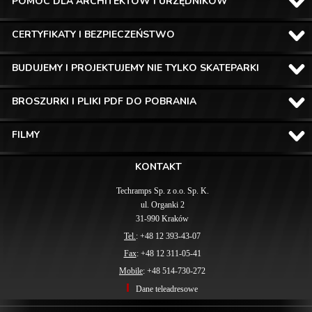
POMOC DLA ARCHITEKTÓW I URZĘDNIKÓW
CERTYFIKATY I BEZPIECZEŃSTWO
BUDUJEMY I PROJEKTUJEMY NIE TYLKO SKATEPARKI
BROSZURKI I PLIKI PDF DO POBRANIA
FILMY
KONTAKT
Techramps Sp. z o.o. Sp. K.
ul. Organki 2
31-990 Kraków
Tel.
: +48 12 393-43-07
Fax
: +48 12 311-05-41
Mobile
: +48 514-730-272
Dane teleadresowe