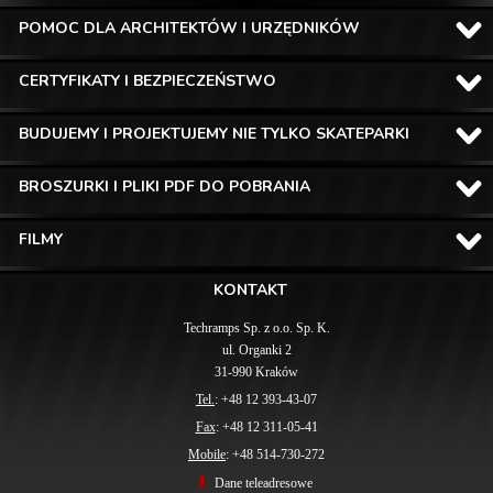
POMOC DLA ARCHITEKTÓW I URZĘDNIKÓW
CERTYFIKATY I BEZPIECZEŃSTWO
BUDUJEMY I PROJEKTUJEMY NIE TYLKO SKATEPARKI
BROSZURKI I PLIKI PDF DO POBRANIA
FILMY
KONTAKT
Techramps Sp. z o.o. Sp. K.
ul. Organki 2
31-990 Kraków
Tel.
: +48 12 393-43-07
Fax
: +48 12 311-05-41
Mobile
: +48 514-730-272
Dane teleadresowe