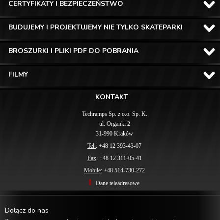
CERTYFIKATY I BEZPIECZEŃSTWO
BUDUJEMY I PROJEKTUJEMY NIE TYLKO SKATEPARKI
BROSZURKI I PLIKI PDF DO POBRANIA
FILMY
KONTAKT
Techramps Sp. z o.o. Sp. K.
ul. Organki 2
31-990 Kraków
Tel.
: +48 12 393-43-07
Fax
: +48 12 311-05-41
Mobile
: +48 514-730-272
Dane teleadresowe
Dołącz do nas