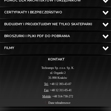
POMOC DLA ARCHITEKTÓW I URZĘDNIKÓW
CERTYFIKATY I BEZPIECZEŃSTWO
BUDUJEMY I PROJEKTUJEMY NIE TYLKO SKATEPARKI
BROSZURKI I PLIKI PDF DO POBRANIA
FILMY
KONTAKT
Techramps Sp. z o.o. Sp. K.
ul. Organki 2
31-990 Kraków
Tel.
: +48 12 393-43-07
Fax
: +48 12 311-05-41
Mobile
: +48 514-730-272
Dane teleadresowe