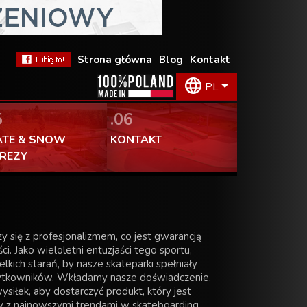
Strona główna
Blog
Kontakt
PL
5
.06
ATE & SNOW
KONTAKT
PREZY
zy się z profesjonalizmem, co jest gwarancją
ci. Jako wieloletni entuzjaści tego sportu,
kich starań, by nasze skateparki spełniały
ytkowników. Wkładamy nasze doświadczenie,
ysiłek, aby dostarczyć produkt, który jest
y z najnowszymi trendami w skateboarding.