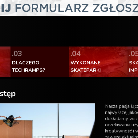
FaceBook Techramps - lubię to!
100% made in Poland
.03
.04
.0
DLACZEGO
WYKONANE
SK
TECHRAMPS?
SKATEPARKI
IM
stęp
Nasza pasja łąc
najwyższej jakoś
dokładamy wszel
oczekiwania uż
kreatywność i w
zawsze aktualn