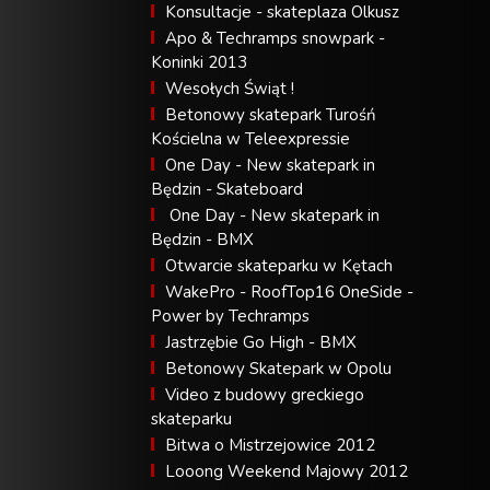
Konsultacje - skateplaza Olkusz
Apo & Techramps snowpark -
Koninki 2013
Wesołych Świąt !
Betonowy skatepark Turośń
Kościelna w Teleexpressie
One Day - New skatepark in
Będzin - Skateboard
One Day - New skatepark in
Będzin - BMX
Otwarcie skateparku w Kętach
WakePro - RoofTop16 OneSide -
Power by Techramps
Jastrzębie Go High - BMX
Betonowy Skatepark w Opolu
Video z budowy greckiego
skateparku
Bitwa o Mistrzejowice 2012
Looong Weekend Majowy 2012