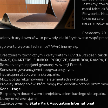
Jesteśmy częśc
marki takie jak
Flowparks. Nasze
także na całym 
naszej międzyn
Posiadamy
20 
olonych użytkowników to powody, dla których warto współprac
ego warto wybrać Techramps? Wyróżniamy się:
Orzeczeniami technicznymi i certyfikatem TÜV dla urządzeń takich 
BANK, QUARTERS, FUNBOX, PORĘCZE, GRINDBOX, RAMPA, P
Rozszerzonymi opcjami gwarancji w wersji Prestiż.
Serwisami gwarancyjnymi i pogwarancyjnymi.
Instrukcjami użytkowania skateparku.
Możliwością reklamowania na elementach skateparku.
Projekty skateparków, które mogą być współtworzone przez młod
Konsultacje.
Bezpłatnym doradztwem i projektowaniem każdego skateparku.
Licznymi
referencjami.
Członkostwem w
Skate Park Association International.