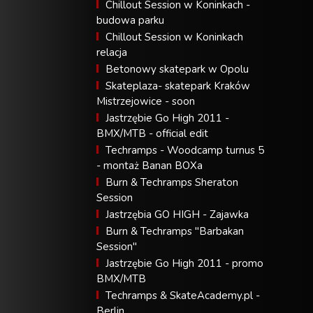
Chillout Session w Koninkach -
budowa parku
Chillout Session w Koninkach
relacja
Betonowy skatepark w Opolu
Skateplaza- skatepark Kraków
Mistrzejowice - soon
Jastrzębie Go High 2011 -
BMX/MTB - official edit
Techramps - Woodcamp turnus 5
- montaż Banan BOXa
Burn & Techramps Sheraton
Session
Jastrzębia GO HIGH - Zajawka
Burn & Techramps "Barbakan
Session"
Jastrzębie Go High 2011 - promo
BMX/MTB
Techramps & SkateAcademy.pl -
Berlin