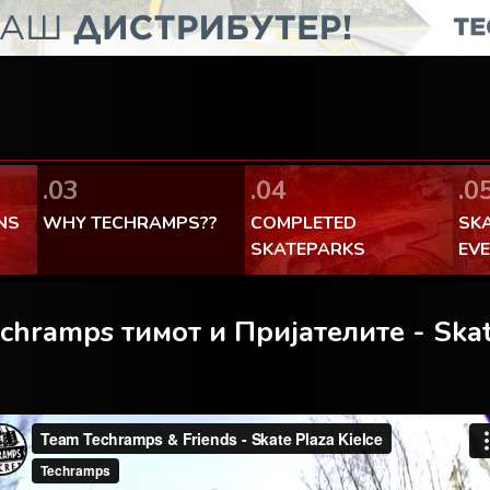
Facebook Теchramps - ми се
100% made in Poland
.03
.04
.0
NS
WHY TECHRAMPS??
COMPLETED
SK
SKATEPARKS
EV
chramps тимот и Пријателите - Ska