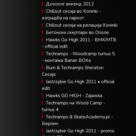
Доооолг викенд 2012
Chillout сесија во Koninki -
изградба на паркот
Chillout сесија на релација Koninki
Бетонски скејтпарк во Ополе
Hawks Go High 2011 - BMX/MTB
- official edit
Techramps - Woodcamp turnus 5
- монтажа Banan BOXa
Burn & Techramps Sheraton
Сесија
Jastrzębie Go High 2011 • official
edit
Hawks GO HIGH - Zajawka
Techramps на Wood Camp -
turnus 4
Techramps & SkateAcademy.pl -
Берлин
Jastrzębie Go High 2011 - promo