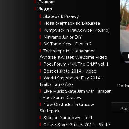
Линкови
Видео
Skatepark Puławy
Нова скејтпарк во Варшава
Pumptrack in Pawlowice (Poland)
Miniramp Junior DIY
SK Tome Kłos - Five in 2
Techramps in Lillehammer
//Andrzej Kwiatek Welcome Video
Pool Forum \"Kill The Grill\" vol. 1
Best of skate 2014 - video
World Snowboard Day 2014 -
Białka Tatrzańska
Dodan
Live Music Skate Jam with Taraban
- Pool Forum Cracow
New Obstacles in Cracow
Вид
Skatepark.
Stadion Narodowy - test.
Olkusz Silver Games 2014 - Skate