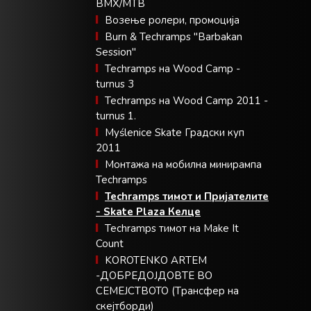
BMX/MTB
Возење ролери, промоција
Burn & Techramps "Barbakan
Session"
Techramps на Wood Camp -
turnus 3
Techramps на Wood Camp 2011 -
turnus 1.
Myślenice Skate Градски куп
2011
Монтажа на мобилна минирампа
Techramps
Techramps тимот и Пријателите
- Skate Plaza Келце
Techramps тимот на Make It
Count
KOROTENKO ARTEM
-ДОБРЕДОЈДОВТЕ ВО
СЕМЕЈСТВОТО (Tрансфер на
скејтборди)