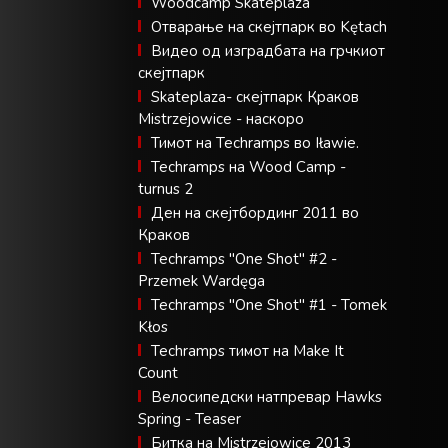
Woodcamp Skateplaza
Отварање на скејтпарк во Kętach
Видео од изградбата на грчкиот
скејтпарк
Skateplaza- скејтпарк Краков
Mistrzejowice - наскоро
Тимот на Techramps во Iławie.
Techramps на Wood Camp -
turnus 2
Ден на скејтбординг 2011 во
Краков
Techramps "One Shot" #2 -
Przemek Wardęga
Techramps "One Shot" #1 - Tomek
Kłos
Techramps тимот на Make It
Count
Велосипедски натпревар Hawks
Spring - Teaser
Битка на Mistrzejowice 2013