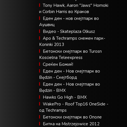
Tony Hawk, Aaron "Jaws" Homoki
и Corbin Harris во Краков
Еден ден - нов скејтпарк во
Аушвиц
Видео - Skateplaza Olkusz
Apo & Techramps снежен парк-
Koninki 2013
Бетонски скејтпарк во Turosn
Koscielna Teleexpress
Среќен Божиќ!
Еден ден - Нов скејтпарк во
Będzin - Скејтборд
Еден ден - Нов скејтпарк во
Będzin - BMX
Hawks Go High - BMX
WakePro - Roof Top16 OneSide -
од Techramps
Бетонски скејтпарк во Ополе
Битка на Mistrzejowice 2012