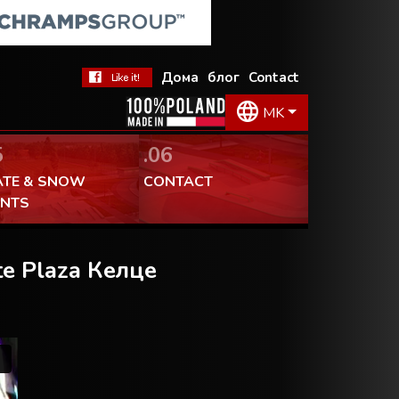
 допаѓа!
Дома
блог
Contact
MK
5
.06
ATE & SNOW
CONTACT
ENTS
te Plaza Келце