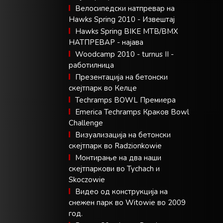
Велосипедски натпревар на
Hawks Spring 2010 - Извештај
Hawks Spring BIKE MTB/BMX
НАТПРЕВАР - најава
Woodcamp 2010 - turnus II -
работилница
Презентација на бетонски
скејтпарк во Келце
Techramps BOWL Премиера
Emerica Techramps Краков Bowl
Challenge
Визуализација на бетонски
скејтпарк во Radzionkowie
Монтирање на два наши
скејтпаркови во Tychach и
Skoczowie
Видео од конструкција на
снежен парк во Witowie во 2009
год.