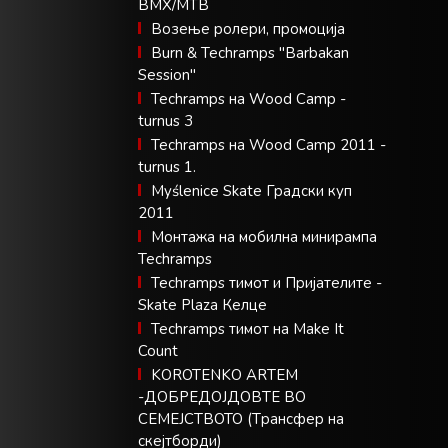
BMX/MTB
Возење ролери, промоција
Burn & Techramps "Barbakan
Session"
Techramps на Wood Camp -
turnus 3
Techramps на Wood Camp 2011 -
turnus 1.
Myślenice Skate Градски куп
2011
Монтажа на мобилна минирампа
Techramps
Techramps тимот и Пријателите -
Skate Plaza Келце
Techramps тимот на Make It
Count
KOROTENKO ARTEM
-ДОБРЕДОЈДОВТЕ ВО
СЕМЕЈСТВОТО (Tрансфер на
скејтборди)