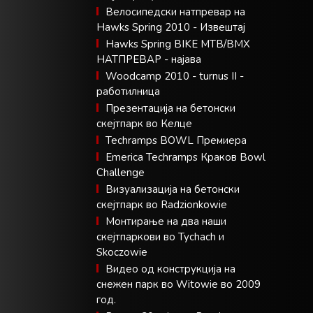
Велосипедски натпревар на
Hawks Spring 2010 - Извештај
Hawks Spring BIKE MTB/BMX
НАТПРЕВАР - најава
Woodcamp 2010 - turnus II -
работилница
Презентација на бетонски
скејтпарк во Келце
Techramps BOWL Премиера
Emerica Techramps Краков Bowl
Challenge
Визуализација на бетонски
скејтпарк во Radzionkowie
Монтирање на два наши
скејтпаркови во Tychach и
Skoczowie
Видео од конструкција на
снежен парк во Witowie во 2009
год.