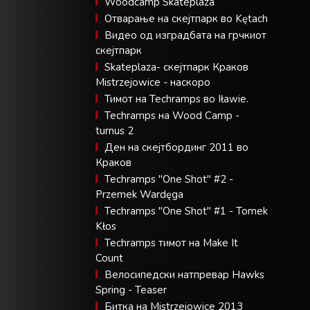
Woodcamp Skateplaza
Отварање на скејтпарк во Kętach
Видео од изградбата на грчкиот
скејтпарк
Skateplaza- скејтпарк Краков
Mistrzejowice - наскоро
Тимот на Techramps во Iławie.
Techramps на Wood Camp -
turnus 2
Ден на скејтбординг 2011 во
Краков
Techramps "One Shot" #2 -
Przemek Wardęga
Techramps "One Shot" #1 - Tomek
Kłos
Techramps тимот на Make It
Count
Велосипедски натпревар Hawks
Spring - Teaser
Битка на Mistrzejowice 2013