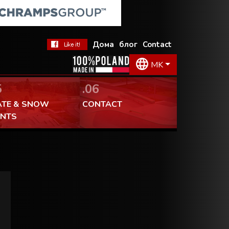
 допаѓа!
Дома
блог
Contact
MK
5
.06
ATE & SNOW
CONTACT
ENTS