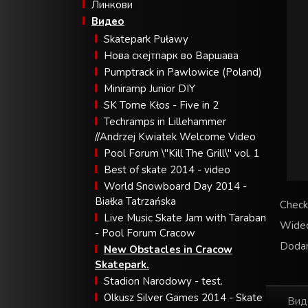
Линкови
Видео
Skatepark Puławy
Нова скејтпарк во Варшава
Pumptrack in Pawlowice (Poland)
Miniramp Junior DIY
SK Tome Kłos - Five in 2
Techramps in Lillehammer
//Andrzej Kwiatek Welcome Video
Pool Forum \"Kill The Grill\" vol. 1
Best of skate 2014 - video
World Snowboard Day 2014 -
Białka Tatrzańska
Check
Live Music Skate Jam with Taraban
Wide
- Pool Forum Cracow
Dodan
New Obstacles in Cracow
Skatepark.
Stadion Narodowy - test.
Olkusz Silver Games 2014 - Skate
Вид