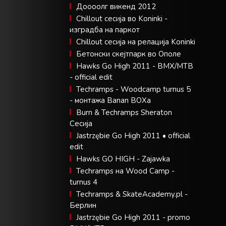
Доооолг викенд 2012
Chillout сесија во Koninki -
изградба на паркот
Chillout сесија на релација Koninki
Бетонски скејтпарк во Ополе
Hawks Go High 2011 - BMX/MTB
- official edit
Techramps - Woodcamp turnus 5
- монтажа Banan BOXa
Burn & Techramps Sheraton
Сесија
Jastrzębie Go High 2011 • official
edit
Hawks GO HIGH - Zajawka
Techramps на Wood Camp -
turnus 4
Techramps & SkateAcademy.pl -
Берлин
Jastrzębie Go High 2011 - promo