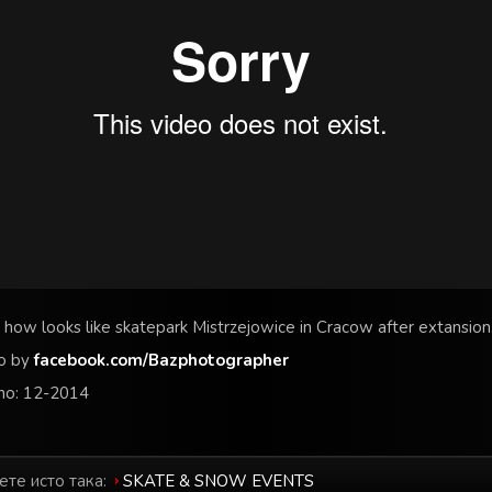
 how looks like skatepark Mistrzejowice in Cracow after extansion
o by
facebook.com/Bazphotographer
o: 12-2014
ете исто така:
SKATE & SNOW EVENTS