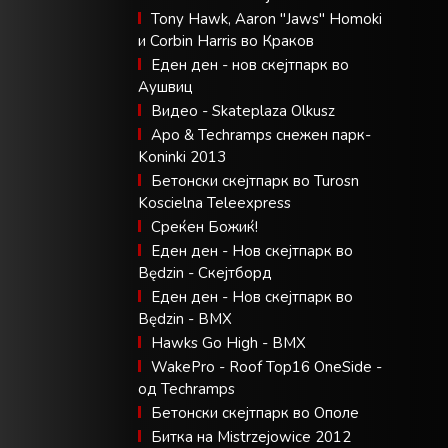
Tony Hawk, Aaron "Jaws" Homoki
и Corbin Harris во Краков
Еден ден - нов скејтпарк во
Аушвиц
Видео - Skateplaza Olkusz
Apo & Techramps снежен парк-
Koninki 2013
Бетонски скејтпарк во Turosn
Koscielna Teleexpress
Среќен Божиќ!
Еден ден - Нов скејтпарк во
Będzin - Скејтборд
Еден ден - Нов скејтпарк во
Będzin - BMX
Hawks Go High - BMX
WakePro - Roof Top16 OneSide -
од Techramps
Бетонски скејтпарк во Ополе
Битка на Mistrzejowice 2012