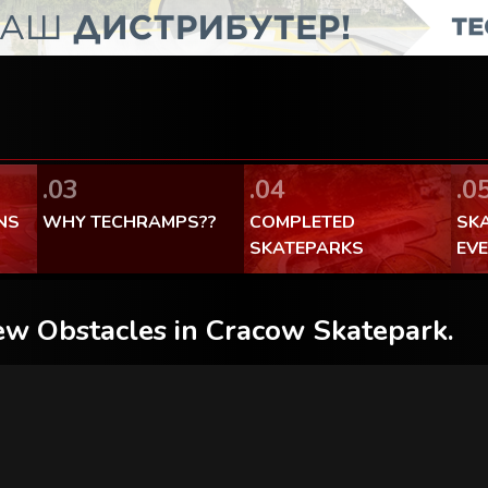
Facebook Теchramps - ми се
100% made in Poland
.03
.04
.0
NS
WHY TECHRAMPS??
COMPLETED
SK
SKATEPARKS
EV
w Obstacles in Cracow Skatepark.