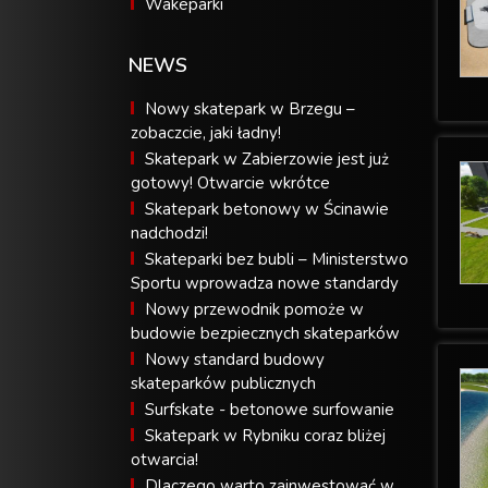
Wakeparki
NEWS
Nowy skatepark w Brzegu –
zobaczcie, jaki ładny!
Skatepark w Zabierzowie jest już
gotowy! Otwarcie wkrótce
Skatepark betonowy w Ścinawie
nadchodzi!
Skateparki bez bubli – Ministerstwo
Sportu wprowadza nowe standardy
Nowy przewodnik pomoże w
budowie bezpiecznych skateparków
Nowy standard budowy
skateparków publicznych
Surfskate - betonowe surfowanie
Skatepark w Rybniku coraz bliżej
otwarcia!
Dlaczego warto zainwestować w