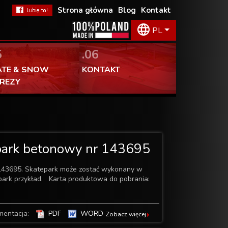
Strona główna
Blog
Kontakt
PL
5
.06
ATE & SNOW
KONTAKT
PREZY
park betonowy nr 143695
143695. Skatepark może zostać wykonany w
park przykład. Karta produktowa do pobrania:
mentacja:
PDF
WORD
Zobacz więcej