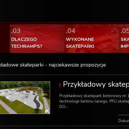
FaceBook Techramps - lubię to!
100% made in Poland
.03
.04
.0
DLACZEGO
WYKONANE
SK
TECHRAMPS?
SKATEPARKI
IM
kładowe skateparki - najciekawsze propozycje
Przykładowy skate
Przykładowy skatepark betonowy nr 
technologii betonu lanego. PFU skate
DO...
Doku