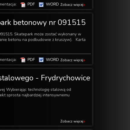
mentacja:
PDF
WORD
Zobacz więcej
park betonowy nr 091515
091515. Skatepark może zostać wykonany w
wanie betonu na podbudowie z kruszyw). Karta
mentacja:
PDF
WORD
Zobacz więcej
 stalowego - Frydrychowice
wej Wybierając technologię stalową od
ekt sprosta najbardziej intensywnemu
Zobacz więcej