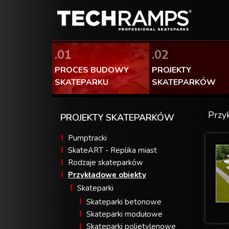
.01
.02
PROCES BUDOWY
PROJEKTY
SKATEPARKU
SKATEPARKÓW
Przy
PROJEKTY SKATEPARKÓW
Pumptracki
SkateART - Replika miast
Rodzaje skateparków
Przykładowe obiekty
Skateparki
Skateparki betonowe
Skateparki modułowe
Skateparki polietylenowe