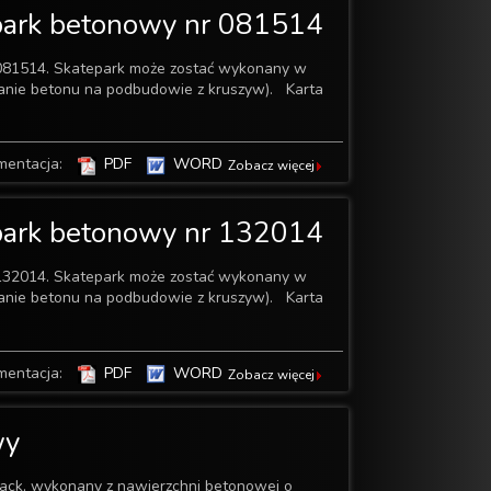
park betonowy nr 081514
081514. Skatepark może zostać wykonany w
wanie betonu na podbudowie z kruszyw). Karta
mentacja:
PDF
WORD
Zobacz więcej
park betonowy nr 132014
132014. Skatepark może zostać wykonany w
wanie betonu na podbudowie z kruszyw). Karta
mentacja:
PDF
WORD
Zobacz więcej
wy
ack, wykonany z nawierzchni betonowej o