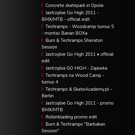
Concrete skatepark in Opole
Jastrzębie Go High 2011 -
BMX/MTB - official edit
Techramps - Woodcamp turnus 5
- montaż Banan BOXa
Burn & Techramps Sheraton
Session
Jastrzębie Go High 2011 • official
edit
Jastrzębia GO HIGH - Zajawka
Techramps na Wood Camp -
turnus 4
Techramps & SkateAcademy.pl -
Berlin
Jastrzębie Go High 2011 - promo
BMX/MTB
Rollerblading promo edit
Burn & Techramps "Barbakan
Session"