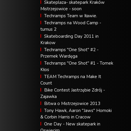
Skateplaza- skatepark Kraków
Mistrzejowice - soon
Techramps Team w Iławie.
Techramps na Wood Camp -
turnus 2
Skateboarding Day 2011 in
Krakow
Techramps "One Shot" #2 -
Przemek Wardęga
Techramps "One Shot" #1 - Tomek
Kłos
TEAM Techramps na Make It
Count
Bike Contest Jastrzębie Zdrój -
Zajawka
Bitwa o Mistrzejowice 2013
Tony Hawk, Aaron "Jaws" Homoki
& Corbin Harris in Cracow
One Day - New skatepark in
Oswiecim