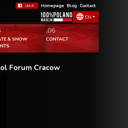
Homepage
Blog
Contact
EN
5
.06
ATE & SNOW
CONTACT
ENTS
Pool Forum Cracow