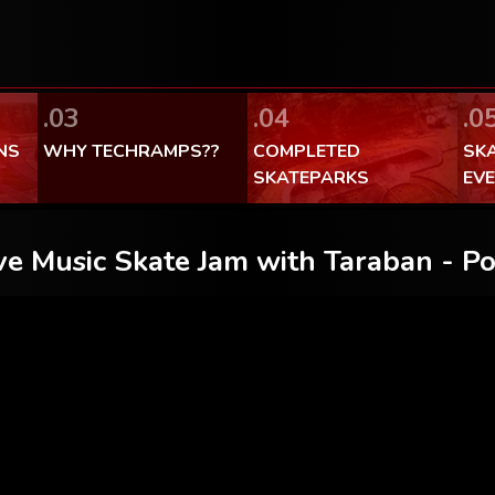
FaceBook Techramps - like it!
100% made in Poland
.03
.04
.0
NS
WHY TECHRAMPS??
COMPLETED
SK
SKATEPARKS
EV
ve Music Skate Jam with Taraban - 