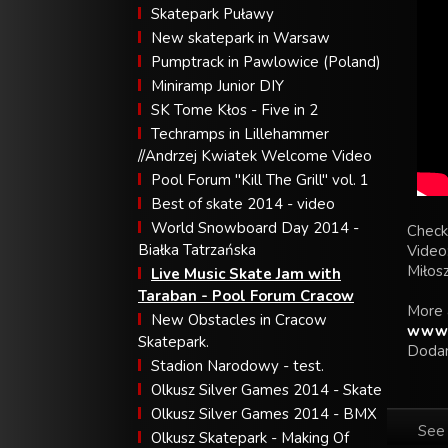
Skatepark Puławy
New skatepark in Warsaw
Pumptrack in Pawlowice (Poland)
Miniramp Junior DIY
SK Tome Kłos - Five in 2
Techramps in Lillehammer
//Andrzej Kwiatek Welcome Video
Pool Forum "Kill The Grill" vol. 1
Best of skate 2014 - video
World Snowboard Day 2014 -
Check
Białka Tatrzańska
Video
Miłos
Live Music Skate Jam with
Taraban - Pool Forum Cracow
More 
New Obstacles in Cracow
www.
Skatepark.
Dodan
Stadion Narodowy - test.
Olkusz Silver Games 2014 - Skate
Olkusz Silver Games 2014 - BMX
See 
Olkusz Skatepark - Making Of