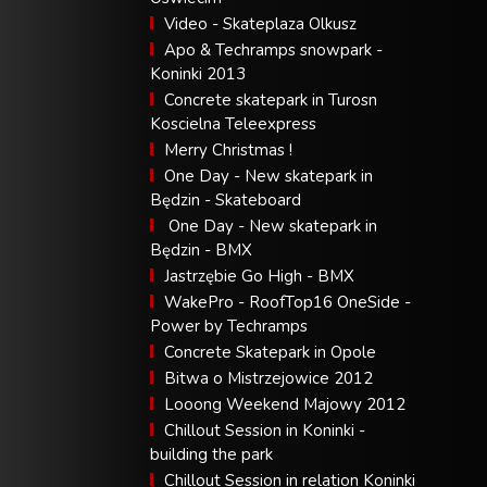
Video - Skateplaza Olkusz
Apo & Techramps snowpark -
Koninki 2013
Concrete skatepark in Turosn
Koscielna Teleexpress
Merry Christmas !
One Day - New skatepark in
Będzin - Skateboard
One Day - New skatepark in
Będzin - BMX
Jastrzębie Go High - BMX
WakePro - RoofTop16 OneSide -
Power by Techramps
Concrete Skatepark in Opole
Bitwa o Mistrzejowice 2012
Looong Weekend Majowy 2012
Chillout Session in Koninki -
building the park
Chillout Session in relation Koninki