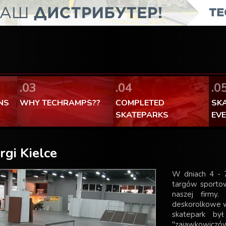
Facebook Теchramps - ми се
100% made in Poland
.03
.04
.0
NS
WHY TECHRAMPS??
COMPLETED
SK
SKATEPARKS
EV
rgi Kielce
W dniach 4 - 7
targów sportow
naszej firmy
deskorolkowe w 
skatepark był
"zajawkowiczó