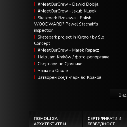
#MeetOurCrew - Dawid Dobija.
#MeetOurCrew - Jakub Klusek
Skatepark Rzezawa - Polish
WOODWARD? Pawel Stachak\'s
inspection
Skatepark project in Kutno / by Slo
Concept
#MeetOurCrew - Marek Rapacz
Halo Jam Kraków / фото-репортажа
Скејтпарк во Сјомники
Чаша во Ополе
Затворен скејт -парк во Краков
Вид
ПОМОШ ЗА
СЕРТИФИКАТИ И
АРХИТЕКТИТЕ И
БЕЗБЕДНОСТ