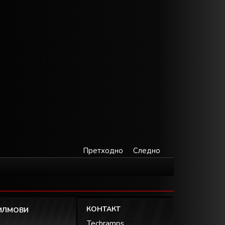
Претходно
Следно
КОНТАКТ
ИЛМОВИ
Techramps