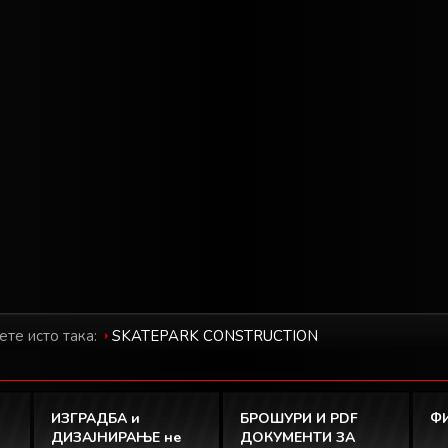
ете исто така:
SKATEPARK CONSTRUCTION
ИЗГРАДБА и
БРОШУРИ И PDF
Ф
ДИЗАЈНИРАЊЕ не
ДОКУМЕНТИ ЗА