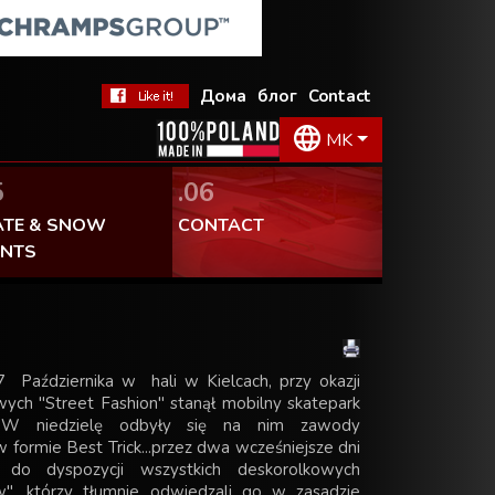
 допаѓа!
Дома
блог
Contact
MK
5
.06
ATE & SNOW
CONTACT
ENTS
 Października w hali w Kielcach, przy okazji
ych "Street Fashion" stanął mobilny skatepark
. W niedzielę odbyły się na nim zawody
formie Best Trick...przez dwa wcześniejsze dni
 do dyspozycji wszystkich deskorolkowych
w", którzy tłumnie odwiedzali go w zasadzie