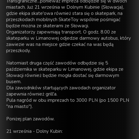
Transgraniczne...ponieważ impreza odbędzie się w dwóch
miastach. Już 21 września w Dolnym Kubinie (Słowacja),
gdzie ekipa skate'owa również stara się o skatepark, na
przeszkodach mobilnych SkateToy wspólnie pośmigać
będzie można ze skaterami ze Słowacji.
Organizatorzy zapewniają transport. O godz.
8.00 ze
skateparku w Limanowej odjedzie darmowy autobus, który
zawiezie was na miejsce gdzie czekać na was będą
przeszkody.
Natomiast druga część zawodów odbędzie się 5
października w skateparku w Limanowej, gdzie ekipa ze
Słowacji również będzie mogła dostać się darmowym
busem.
Dla zawodników startujących zawodach organizator
zapewnia również grill'a.
Pula nagród w obu imprezach to 3000 PLN (po 1500 PLN
"na miasto").
Poniżej plan zawodów.
21 września - Dolny Kubin: