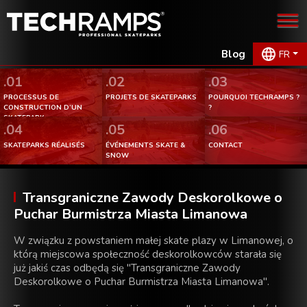
Blog
FR
.01
.02
.03
PROCESSUS DE
PROJETS DE SKATEPARKS
POURQUOI TECHRAMPS ?
CONSTRUCTION D’UN
?
SKATEPARK.
.04
.05
.06
SKATEPARKS RÉALISÉS
ÉVÉNEMENTS SKATE &
CONTACT
SNOW
Transgraniczne Zawody Deskorolkowe o
Puchar Burmistrza Miasta Limanowa
W związku z powstaniem małej skate plazy w Limanowej, o
którą miejscowa społeczność deskorolkowców starała się
już jakiś czas odbędą się "Transgraniczne Zawody
Deskorolkowe o Puchar Burmistrza Miasta Limanowa".