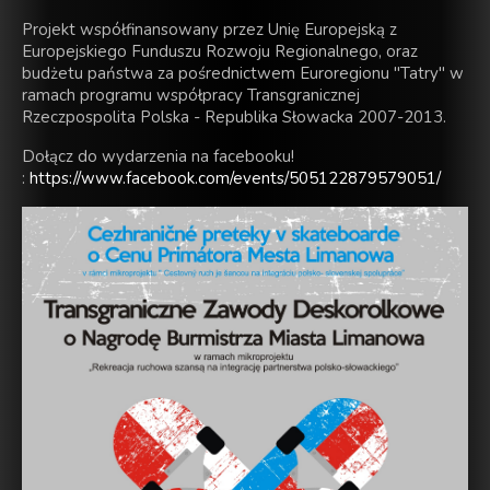
Projekt współfinansowany przez Unię Europejską z
Europejskiego Funduszu Rozwoju Regionalnego, oraz
budżetu państwa za pośrednictwem Euroregionu "Tatry" w
ramach programu współpracy Transgranicznej
Rzeczpospolita Polska - Republika Słowacka 2007-2013.
Dołącz do wydarzenia na facebooku!
:
https://www.facebook.com/events/505122879579051/