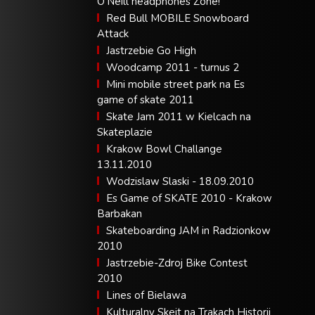
O’Neill headphones Zone!
Red Bull MOBILE Snowboard
Attack
Jastrzebie Go High
Woodcamp 2011 - turnus 2
Mini mobile street park na Es
game of skate 2011
Skate Jam 2011 w Kielcach na
Skateplazie
Krakow Bowl Challange
13.11.2010
Wodzislaw Slaski - 18.09.2010
Es Game of SKATE 2010 - Krakow
Barbakan
Skateboarding JAM in Radzionkow
2010
Jastrzebie-Zdroj Bike Contest
2010
Lines of Bielawa
Kulturalny Skejt na Trakach Historii