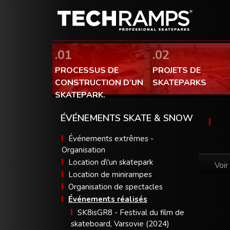
.01
.02
PROCESSUS DE
PROJETS DE
CONSTRUCTION D’UN
SKATEPARKS
SKATEPARK.
ÉVÉNEMENTS SKATE & SNOW
Événements extrêmes -
Organisation
Location d\'un skatepark
Voir
Location de minirampes
Organisation de spectacles
Événements réalisés
SK8isGR8 - Festival du film de
skateboard, Varsovie (2024)