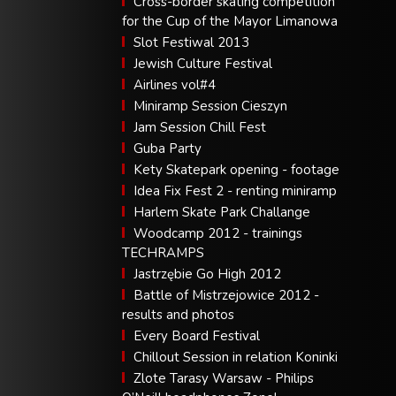
Cross-border skating competition
for the Cup of the Mayor Limanowa
Slot Festiwal 2013
Jewish Culture Festival
Airlines vol#4
Miniramp Session Cieszyn
Jam Session Chill Fest
Guba Party
Kety Skatepark opening - footage
Idea Fix Fest 2 - renting miniramp
Harlem Skate Park Challange
Woodcamp 2012 - trainings
TECHRAMPS
Jastrzębie Go High 2012
Battle of Mistrzejowice 2012 -
results and photos
Every Board Festival
Chillout Session in relation Koninki
Zlote Tarasy Warsaw - Philips