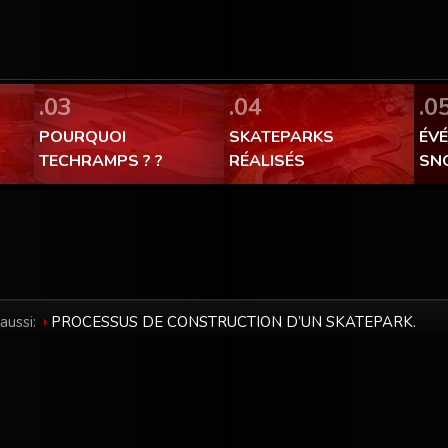
FaceBook Techramps - like it!
100% made in Poland
.03
.04
.0
POURQUOI
SKATEPARKS
ÉV
TECHRAMPS ? ?
RÉALISÉS
SN
 aussi:
PROCESSUS DE CONSTRUCTION D’UN SKATEPARK.