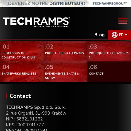
Blog
FR
.01
.02
.03
PROCESSUS DE
PROJETS DE SKATEPARKS
POURQUOI TECHRAMPS ?
CONSTRUCTION D’UN
?
SKATEPARK.
.04
.05
.06
SKATEPARKS RÉALISÉS
ÉVÉNEMENTS SKATE &
CONTACT
SNOW
Contact
TECHRAMPS Sp. z o.o. Sp. k.
2, rue Organki, 31-990 Kraków
NIP : 6832101252
KRS : 0000741777
REGON : 380871341