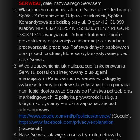
SERWISU
, dalej nazywanego Serwisem.
Właścicielem i administratorem Serwisu jest Techramps
Spółka Z Ograniczoną Odpowiedzialnością Spółka
Komandytowa z siedzibą przy ul. Organki 2, 31-990
Kraków NIP: 6832101252 KRS: 0000741777 REGON:
380871341 zwany/a dalej Administratorem. Poniżej
prezentujemy najważniejsze informacje o zasadach
przetwarzania przez nas Państwa danych osobowych
oraz plikach cookies, które są wykorzystywane przez
nasz Serwis.
W celu zapewnienia jak najlepszego funkcjonowania
Serwisu został on zintegrowany z usługami
analizującymi Państwa ruch w serwisie. Usługę tę
wykorzystujemy do celów statystycznych, co pomaga
nam lepiej dostosować Serwis do Państwa potrzeb oraz
marketingowych. Z polityką prywatności usług, z
których korzystamy – można zapoznać się pod
adresami www:
http://www.google.com/intl/pl/policies/privacy/
(Google),
https://www.facebook.com/privacy/explanation
(Facebook)
Nasz Serwis, jak większość witryn internetowych,