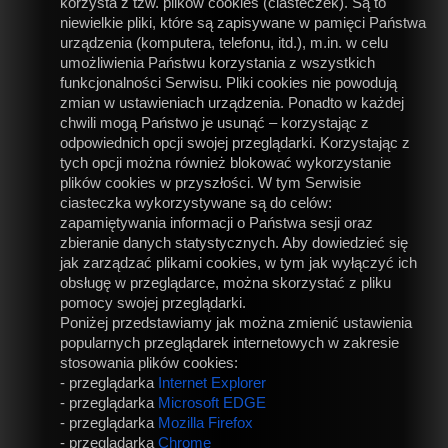
korzysta z tzw. plików cookies (ciasteczek). Są to
niewielkie pliki, które są zapisywane w pamięci Państwa
urządzenia (komputera, telefonu, itd.), m.in. w celu
umożliwienia Państwu korzystania z wszystkich
funkcjonalności Serwisu. Pliki cookies nie powodują
zmian w ustawieniach urządzenia. Ponadto w każdej
chwili mogą Państwo je usunąć – korzystając z
odpowiednich opcji swojej przeglądarki. Korzystając z
tych opcji można również blokować wykorzystanie
plików cookies w przyszłości. W tym Serwisie
ciasteczka wykorzystywane są do celów:
zapamiętywania informacji o Państwa sesji oraz
zbieranie danych statystycznych. Aby dowiedzieć się
jak zarządzać plikami cookies, w tym jak wyłączyć ich
obsługę w przeglądarce, można skorzystać z pliku
pomocy swojej przeglądarki.
Poniżej przedstawiamy jak można zmienić ustawienia
popularnych przeglądarek internetowych w zakresie
stosowania plików cookies:
- przeglądarka
Internet Explorer
- przeglądarka
Microsoft EDGE
- przeglądarka
Mozilla Firefox
- przeglądarka
Chrome