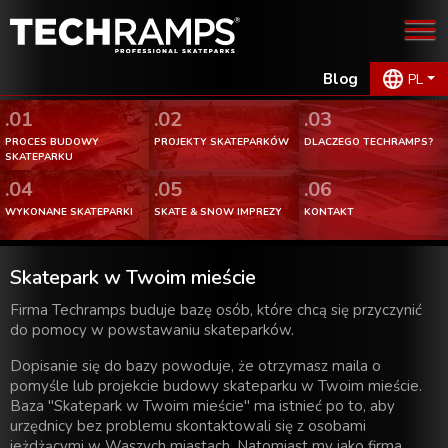
Blog
PL
.01
.02
.03
PROCES BUDOWY
PROJEKTY SKATEPARKÓW
DLACZEGO TECHRAMPS?
SKATEPARKU
.04
.05
.06
WYKONANE SKATEPARKI
SKATE & SNOW IMPREZY
KONTAKT
Skatepark w Twoim mieście
Firma Techramps buduje bazę osób, które chcą się przyczynić
do pomocy w powstawaniu skateparków.
Dopisanie się do bazy powoduje, że otrzymasz maila o
pomyśle lub projekcie budowy skateparku w Twoim mieście.
Baza "Skatepark w Twoim mieście" ma istnieć po to, aby
urzędnicy bez problemu skontaktowali się z osobami
jeżdżącymi w Waszych miastach. Natomiast my jako firma