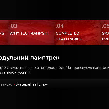
FaceBook Techramps - like it!
100% made in Poland
.03
.04
.0
NS
WHY TECHRAMPS??
COMPLETED
SK
SKATEPARKS
EV
одульний памптрек
рекі служать для їзди на велосипеді. Mи пропонуємо памптрекі
а і проектування.
 також:
Skatepark in Turnov