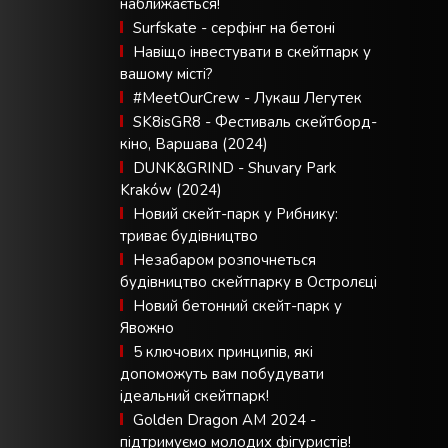
наближається!
Surfskate - серфінг на бетоні
Навіщо інвестувати в скейтпарк у
вашому місті?
#MeetOurCrew - Лукаш Легутек
SK8isGR8 - Фестиваль скейтборд-
кіно, Варшава (2024)
DUNK&GRIND - Shuvary Park
Kraków (2024)
Новий скейт-парк у Рибнику:
триває будівництво
Незабаром розпочнеться
будівництво скейтпарку в Остролєці
Новий бетонний скейт-парк у
Явожно
5 ключових принципів, які
допоможуть вам побудувати
ідеальний скейтпарк!
Golden Dragon AM 2024 -
підтримуємо молодих фігуристів!