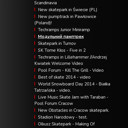
Scandinavia
New skatepark in Świecie (PL)
New pumptrack in Pawłowice
(Poland)!
Techramps Junior Miniramp
Модульний памптрек
Skatepark in Turnov
SK Tome Kłos - Five in 2
Techramps in Lillehammer //Andrzej
Kwiatek Welcome Video
Pool Forum - Kill The Grill - Video
Best of skate 2014 - video
World Snowboard Day 2014 - Białka
Tatrzańska - video.
Live Music Skate Jam with Taraban -
Pool Forum Cracow
New Obstacles in Cracow skatepark.
Stadion Narodowy - test.
Olkusz Skatepark - Making Of