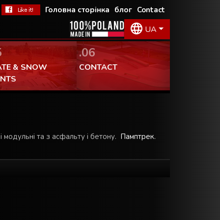
Головна сторінка
блог
Contact
UA
5
.06
ATE & SNOW
CONTACT
ENTS
 модульні та з асфальту i бетону.
Памптрек.