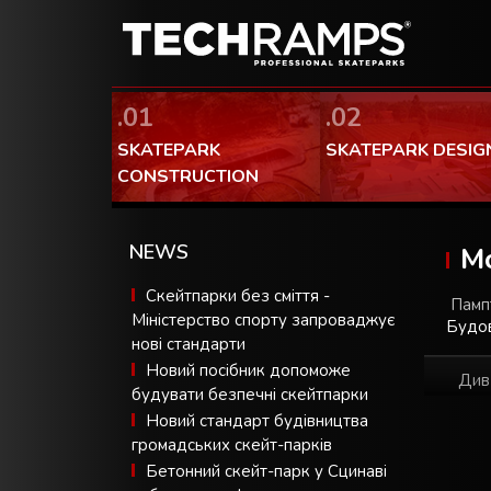
.01
.02
SKATEPARK
SKATEPARK DESIG
CONSTRUCTION
NEWS
М
Скейтпарки без сміття -
Пампт
Міністерство спорту запроваджує
Будов
нові стандарти
Новий посібник допоможе
Див
будувати безпечні скейтпарки
Новий стандарт будівництва
громадських скейт-парків
Бетонний скейт-парк у Сцинаві