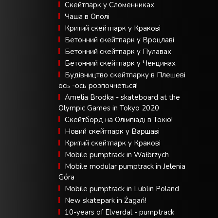
Скейтпарк у Сломенниках
Чаша в Ополі
Критий скейтпарк у Кракові
Бетонний скейтпарк у Вроцлаві
Бетонний скейтпарк у Пулавах
Бетонний скейтпарк у Ченцинах
Будівництво скейтпарку в Плешеві
ось -ось розпочнеться!
Amelia Brodka - skateboard at the
Olympic Games in Tokyo 2020
Скейтборд на Олімпіаді в Токіо!
Новий скейтпарк у Варшаві
Критий скейтпарк у Кракові
Mobile pumptrack in Wałbrzych
Mobile modular pumptrack in Jelenia
Góra
Mobile pumptrack in Lublin Poland
New skatepark in Żagań!
10-years of Elverdal - pumptrack