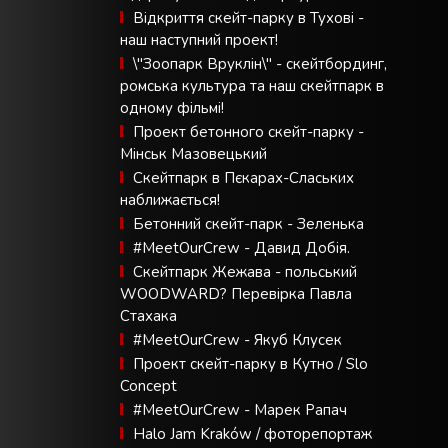
Відкриття скейт-парку в Тухові -
наш наступний проект!
\"Зоопарк Вруклін\" - скейтбординг,
ромська культура та наш скейтпарк в
одному фільмі!
Проект бетонного скейт-парку -
Мінськ Мазовецький
Скейтпарк в Пєкарах-Слаських
наближається!
Бетонний скейт-парк - Зеленька
#MeetOurCrew - Давид Добія.
Скейтпарк Жежава - польський
WOODWARD? Перевірка Павла
Стахака
#MeetOurCrew - Якуб Клусек
Проект скейт-парку в Кутно / Slo
Concept
#MeetOurCrew - Марек Рапач
Halo Jam Kraków / фоторепортаж