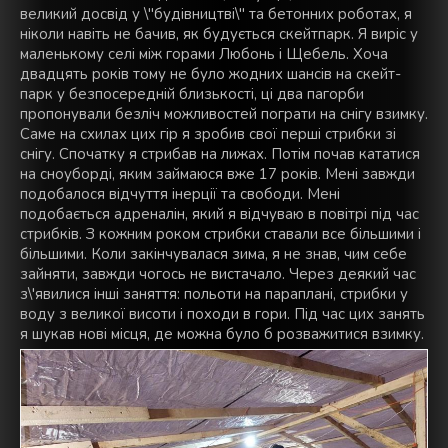
великий досвід у \"будівництві\" та бетонних роботах, я
ніколи навіть не бачив, як будується скейтпарк. Я виріс у
маленькому селі між горами Любонь і Щебель. Хоча
двадцять років тому не було жодних шансів на скейт-
парк у безпосередній близькості, ці два пагорби
пропонували безліч можливостей пограти на снігу взимку.
Саме на схилах цих гір я зробив свої перші стрибки зі
снігу. Спочатку я стрибав на лижах. Потім почав кататися
на сноуборді, яким займаюся вже 17 років. Мені завжди
подобалося відчуття інерції та свободи. Мені
подобається адреналін, який я відчуваю в повітрі під час
стрибків. З кожним роком стрибки ставали все більшими і
більшими. Коли закінчувалася зима, я не знав, чим себе
зайняти, завжди чогось не вистачало. Через деякий час
з\'явилися інші заняття: польоти на параплані, стрибки у
воду з великої висоти і походи в гори. Під час цих занять
я шукав нові місця, де можна було б розважитися взимку.