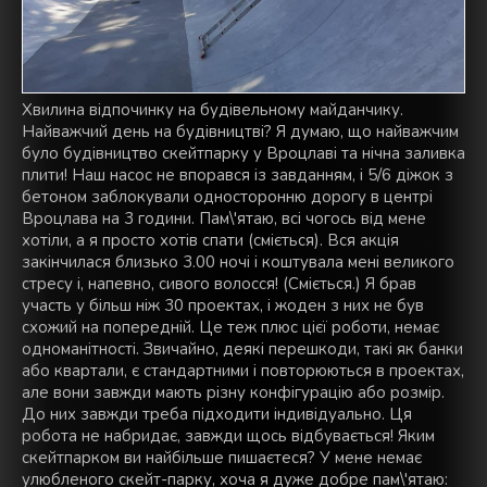
Хвилина відпочинку на будівельному майданчику.
Найважчий день на будівництві? Я думаю, що найважчим
було будівництво скейтпарку у Вроцлаві та нічна заливка
плити! Наш насос не впорався із завданням, і 5/6 діжок з
бетоном заблокували односторонню дорогу в центрі
Вроцлава на 3 години. Пам\'ятаю, всі чогось від мене
хотіли, а я просто хотів спати (сміється). Вся акція
закінчилася близько 3.00 ночі і коштувала мені великого
стресу і, напевно, сивого волосся! (Сміється.) Я брав
участь у більш ніж 30 проектах, і жоден з них не був
схожий на попередній. Це теж плюс цієї роботи, немає
одноманітності. Звичайно, деякі перешкоди, такі як банки
або квартали, є стандартними і повторюються в проектах,
але вони завжди мають різну конфігурацію або розмір.
До них завжди треба підходити індивідуально. Ця
робота не набридає, завжди щось відбувається! Яким
скейтпарком ви найбільше пишаєтеся? У мене немає
улюбленого скейт-парку, хоча я дуже добре пам\'ятаю: