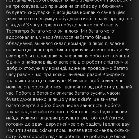
потрапив через оголошення, яке з\'явилося у Facebook. Я
не приховував, що прийшов на співбесіду з бажанням
будувати сноупарки. Я асоціював компанію саме з цією
діяльністю і в підсумку побудував скейт-плазу, про що не
шкодую! З часу першого побудованого скейтпарку
Techramps багато чого змінилося. Ми багато чого
вдосконалили, у нас з\'явилося набагато більше
обладнання, змінився склад команди, з якою я, власне, і
починав цю авантюру. Зміни торкнулися і моєї посади. Як
виконроб, я відповідаю за управління роботою команди.
Одним з найскладніших аспектів цієї роботи є підтримка
добрих стосунків у команді, адже ми проводимо багато
часу разом - їмо, працюємо і живемо разом! Конфлікти
трапляються, і це неминуче. Важливо, щоб кожен мав
можливість розслабитися і відпочити від роботи у вільний
час. Робота з бетоном вимагає багато зусиль, часом
буває дуже важко, а якщо у вас є сім\'я, це вимагає
багато жертв з обох боків через зайнятість. Робота
також надзвичайно корисна. Контраст між будівельним
майданчиком і кінцевим результатом, тобто об\'єктом,
готовим до здачі, дарує неймовірну радість і велике вау!
Коли ти знаєш, скільки праці вклала вся команда, скільки
поту було пролито під час роботи, це робить ще більш