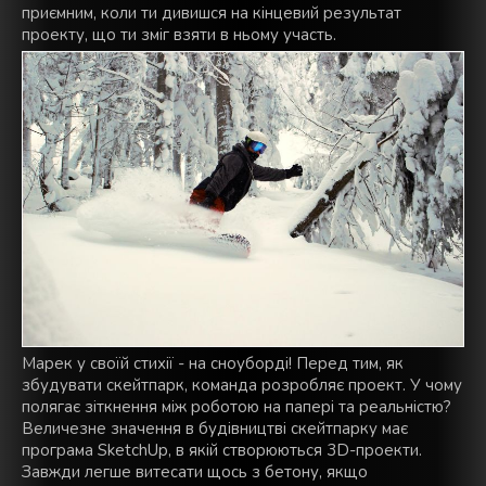
приємним, коли ти дивишся на кінцевий результат
проекту, що ти зміг взяти в ньому участь.
Марек у своїй стихії - на сноуборді! Перед тим, як
збудувати скейтпарк, команда розробляє проект. У чому
полягає зіткнення між роботою на папері та реальністю?
Величезне значення в будівництві скейтпарку має
програма SketchUp, в якій створюються 3D-проекти.
Завжди легше витесати щось з бетону, якщо