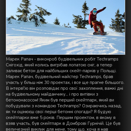
Марек Рапач - виконроб будівельних робіт Techramps
Снігохід, який колись вигрібав лопатою сніг, а тепер
заливає бетон для найбільших скейт-парків у Польщі.
Марек Рапач, будівельний майстер Techramps, брав
участь у більш ніж 30 проектах, і все ще прагне більшого.
В інтерв\'ю він розповідає про свої захоплення, важкі дні
на будівельному майданчику... і про витівки з
бетононасосом! Яким був перший скейтпарк, який ви
побудували з командою Techramps? Озираючись назад,
як ти оцінюєш свої перші бетонні спогади? Я будую
скейтпарки вже 5 років. Першим проектом, в якому я
взяв участь, був скейтпарк в Домброві Гурнічій. Це був
величезний виклик для мене, тому що, хоча я мав