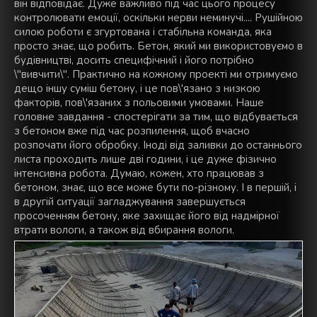
він відповідає. Дуже важливо під час цього процесу
контролювати емоції, оскільки нерви неминучі.... Рушійною
силою роботи є згуртована і стабільна команда, яка
просто знає, що робить. Бетон, який ми використовуємо в
будівництві, досить специфічний і його потрібно
\"вивчити\". Практично на кожному проекті ми отримуємо
дещо іншу суміш бетону, і це пов\'язано з низкою
факторів, пов\'язаних з польовими умовами. Наше
головне завдання - спостерігати за тим, що відбувається
з бетоном вже під час розпилення, щоб вчасно
розпочати його обробку. Іноді від заливки до останнього
листа проходить лише дві години, і це дуже фізично
інтенсивна робота. Думаю, кожен, хто працював з
бетоном, знає, що все може бути по-різному. І в першій, і
в другій ситуації загладжування завершується
просоченням бетону, яке захищає його від надмірної
втрати вологи, а також від вбирання вологи.