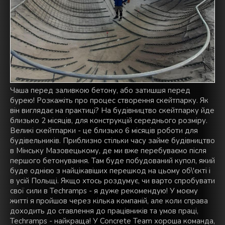
Чаша перед заливкою бетону, або затишшя перед
бурею! Розкажіть про процес створення скейтпарку. Як
він виглядає на практиці? На будівництво скейтпарку йде
близько 2 місяців, для конструкцій середнього розміру.
Великі скейтпарки - це близько 6 місяців роботи для
будівельників. Приблизно стільки часу займе будівництво
в Мінську Мазовецькому, де ми вже перебуваємо після
першого бетонування. Там буде побудований купол, який
буде однією з найцікавіших перешкод на цьому об\'єкті і
в усій Польщі. Якщо хтось роздумує, чи варто спробувати
свої сили в Techramps - я дуже рекомендую! У моєму
житті я пройшов через кілька компаній, але коли справа
доходить до ставлення до працівників та умов праці,
Techramps - найкраща! У Concrete Team хороша команда,