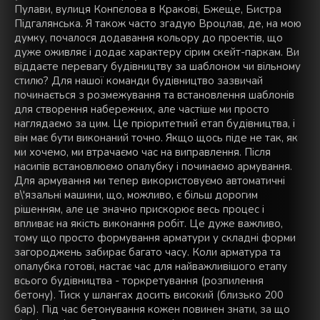
Пулави, вулиця Конпєлова в Кракові, Бжеще, Бистра
Підгалянська. Я також часто згадую Вроцлав, де, на мою
думку, почалося додавання кольору до проектів, що
дуже оживляє і додає характеру сірим скейт-паркам. Ви
віддаєте перевагу будівництву за шаблоном чи вільному
стилю? Для нашої команди будівництво зазвичай
починається з розмежування та встановлення шаблонів
для створення набережних, але частіше ми просто
наглядаємо за цим. Це пріоритетний етап будівництва, і
він має бути виконаний точно. Якщо щось піде не так, як
ми хочемо, ми втрачаємо час на виправлення. Після
насипів встановлюємо опалубку і починаємо армування.
Для армування ми тепер використовуємо автоматичні
в\'язальні машини, що, можливо, є більш дорогим
рішенням, але це значно прискорює весь процес і
впливає на якість виконання робіт. Це дуже важливо,
тому що просто формування арматури у складні форми
загороджень забирає багато часу. Коли арматура та
опалубка готові, настає час для найважливішого етапу
всього будівництва - торкретування (розпилення
бетону). Тиск у шлангах досить високий (близько 200
бар). Під час бетонування кожен повинен знати, за що