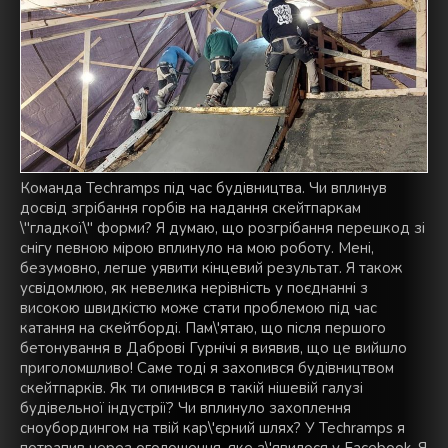
Команда Techramps під час будівництва. Чи вплинув
досвід згрібання горбів на надання скейтпаркам
\"гладкої\" форми? Я думаю, що розгрібання перешкод зі
снігу певною мірою вплинуло на мою роботу. Мені,
безумовно, легше уявити кінцевий результат. Я також
усвідомлюю, як невелика нерівність у поєднанні з
високою швидкістю може стати проблемою під час
катання на скейтборді. Пам\'ятаю, що після першого
бетонування в Даброві Гурнічі я виявив, що це вийшло
приголомшливо! Саме тоді я захопився будівництвом
скейтпарків. Як ти опинився в такій нішевій галузі
будівельної індустрії? Чи вплинуло захоплення
сноубордингом на твій кар\'єрний шлях? У Techramps я