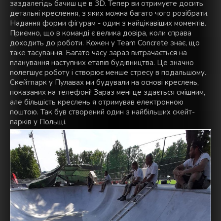
заздалегідь бачиш це в 3D. Тепер ви отримуєте досить
детальні креслення, з яких можна багато чого розібрати.
Надання форми фігурам - один з найцікавіших моментів.
Приємно, що в команді є велика довіра, коли справа
доходить до роботи. Кожен у Team Concrete знає, що
таке тасування. Багато часу зараз витрачається на
планування наступних етапів будівництва. Це значно
полегшує роботу і створює менше стресу в подальшому.
Скейтпарк у Пулавах ми будували на основі креслень,
показаних на телефоні! Зараз мені це здається смішним,
але більшість креслень я отримував електронною
поштою. Так був створений один з найбільших скейт-
парків у Польщі.