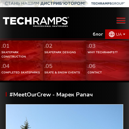
блог
UA
.01
.02
.03
SKATEPARK
SKATEPARK DESIGNS
WHY TECHRAMPS??
CONSTRUCTION
.04
.05
.06
COMPLETED SKATEPARKS
SKATE & SNOW EVENTS
CONTACT
#MeetOurCrew - Марек Рапач