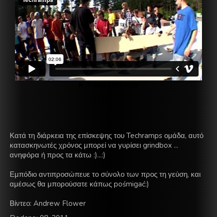
Κατά τη διάρκεια της
επίσκεψης
του
Techramps
ομάδα
,
αυτό
κατασκηνωτές
χρόνος
μπορεί να γυρίσει
grindbox
...
ανηφόρα
ή προς τα κάτω
:)...:)
Εμπόδιο
αντιπροσώπευε το σύνολο των
προς
τη γεύση,
και
αμέσως
θα μπορούσατε
κάπως
pośmigać
:
)
Βίντεο
:
Andrew
Flower