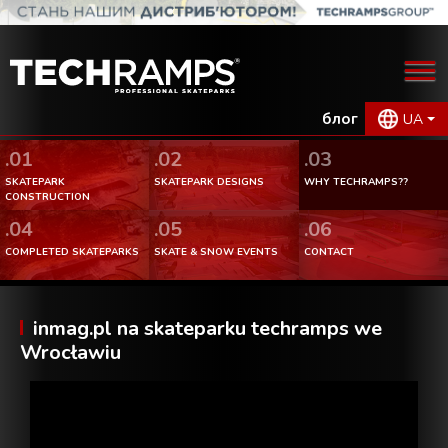
блог
UA
.01
.02
.03
SKATEPARK
SKATEPARK DESIGNS
WHY TECHRAMPS??
CONSTRUCTION
.04
.05
.06
COMPLETED SKATEPARKS
SKATE & SNOW EVENTS
CONTACT
inmag.pl na skateparku techramps we
Wrocławiu