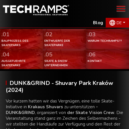
Blog
DE
.01
.02
.03
BAUPROZESS DES
ENTWUERFE DER
WARUM TECHRAMPS??
SKATEPARKS
SKATEPARKE
.04
.05
.06
AUSGEFUEHRTE
SKATE & SNOW
KONTAKT
SKATEPARKE
UNTERNEHMEN
DUNK&GRIND - Shuvary Park Kraków
(2024)
Vor kurzem hatten wir das Vergnügen, eine tolle Skate-
Initiative in
Krakaus Shuvars
zu unterstützen
-
DUNK&GRIND
, organisiert von
der Skate Vision Crew
. Die
Veranstaltung stand ganz im Zeichen des Selbermachens -
wir stellten die Handläufe zur Verfügung und den Rest der