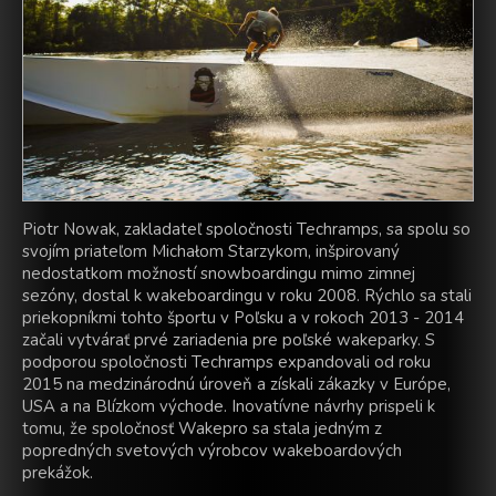
Piotr Nowak, zakladateľ spoločnosti Techramps, sa spolu so
svojím priateľom Michałom Starzykom, inšpirovaný
nedostatkom možností snowboardingu mimo zimnej
sezóny, dostal k wakeboardingu v roku 2008. Rýchlo sa stali
priekopníkmi tohto športu v Poľsku a v rokoch 2013 - 2014
začali vytvárať prvé zariadenia pre poľské wakeparky. S
podporou spoločnosti Techramps expandovali od roku
2015 na medzinárodnú úroveň a získali zákazky v Európe,
USA a na Blízkom východe. Inovatívne návrhy prispeli k
tomu, že spoločnosť Wakepro sa stala jedným z
popredných svetových výrobcov wakeboardových
prekážok.